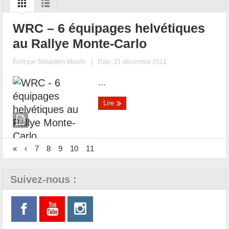
WRC – 6 équipages helvétiques
au Rallye Monte-Carlo
Écrit par
Sébastien Moulin
|
Date: 21 décembre 2012
...
Lire
«
‹
7
8
9
10
11
Suivez-nous :