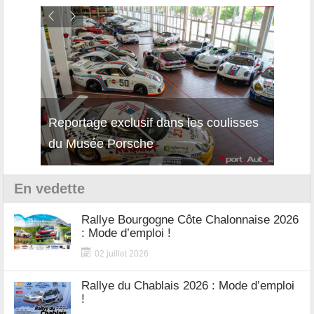
Reportage exclusif dans les coulisses
Découverte de la nouvelle Ferrari
Essai
du Musée Porsche
12Cilindri Manuale
Shift
En vedette
Rallye Bourgogne Côte Chalonnaise 2026
: Mode d’emploi !
02 juillet 2026
Rallye du Chablais 2026 : Mode d’emploi
!