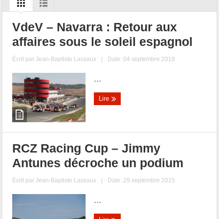
VdeV – Navarra : Retour aux
affaires sous le soleil espagnol
Écrit par
Jean-Baptiste Lassaux
|
Date: 04 septembre 2018
...
Lire
RCZ Racing Cup – Jimmy
Antunes décroche un podium
Écrit par
Jean-Baptiste Lassaux
|
Date: 29 septembre 2015
...