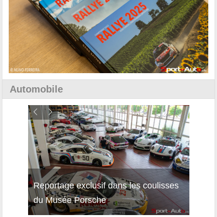
Automobile
Reportage exclusif dans les coulisses
Décou
du Musée Porsche
12Cil