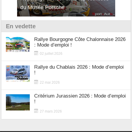
du Musée Porsche
12Cil
En vedette
Rallye Bourgogne Côte Chalonnaise 2026
: Mode d’emploi !
02 juillet 2026
Rallye du Chablais 2026 : Mode d’emploi
!
22 mai 2026
Critérium Jurassien 2026 : Mode d’emploi
!
27 mars 2026