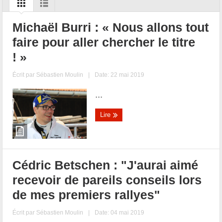
Michaël Burri : « Nous allons tout
faire pour aller chercher le titre
! »
Écrit par
Sébastien Moulin
|
Date: 22 mai 2019
...
Lire
Cédric Betschen : "J'aurai aimé
recevoir de pareils conseils lors
de mes premiers rallyes"
Écrit par
Sébastien Moulin
|
Date: 04 mai 2019