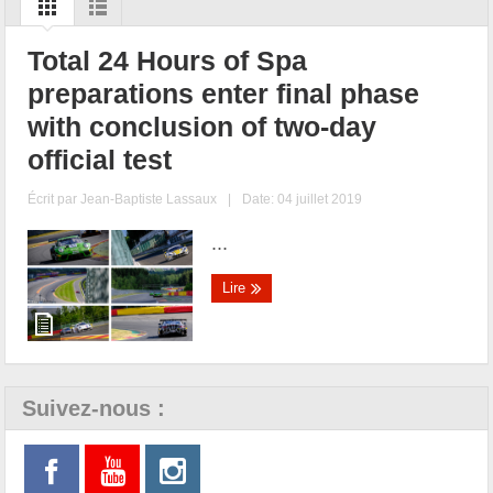
Total 24 Hours of Spa
preparations enter final phase
with conclusion of two-day
official test
Écrit par
Jean-Baptiste Lassaux
|
Date: 04 juillet 2019
...
Lire
Suivez-nous :