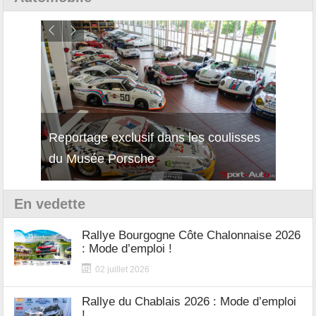
Reportage exclusif dans les coulisses
Décou
du Musée Porsche
12Cil
En vedette
Rallye Bourgogne Côte Chalonnaise 2026
: Mode d’emploi !
02 juillet 2026
Rallye du Chablais 2026 : Mode d’emploi
!