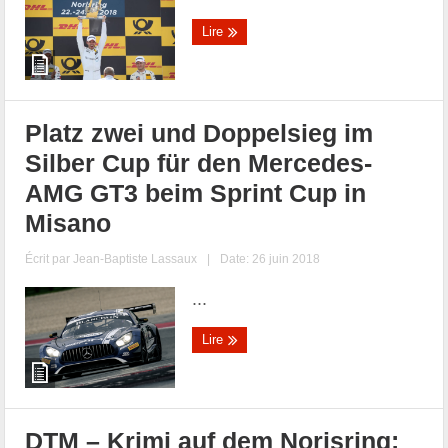
Lire
Platz zwei und Doppelsieg im
Silber Cup für den Mercedes-
AMG GT3 beim Sprint Cup in
Misano
Écrit par
Jean-Baptiste Lassaux
|
Date: 26 juin 2018
...
Lire
DTM – Krimi auf dem Norisring: