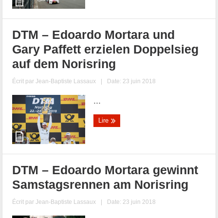
DTM – Edoardo Mortara und
Gary Paffett erzielen Doppelsieg
auf dem Norisring
Écrit par
Jean-Baptiste Lassaux
|
Date: 23 juin 2018
...
Lire
DTM – Edoardo Mortara gewinnt
Samstagsrennen am Norisring
Écrit par
Jean-Baptiste Lassaux
|
Date: 23 juin 2018