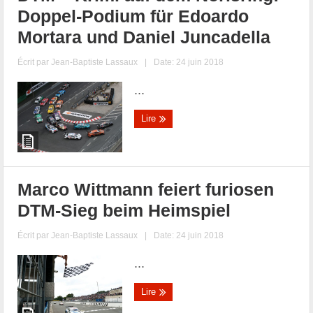
Doppel-Podium für Edoardo
Mortara und Daniel Juncadella
Écrit par
Jean-Baptiste Lassaux
|
Date: 24 juin 2018
...
Lire
Marco Wittmann feiert furiosen
DTM-Sieg beim Heimspiel
Écrit par
Jean-Baptiste Lassaux
|
Date: 24 juin 2018
...
Lire