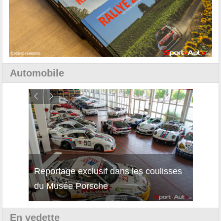
Automobile
Reportage exclusif dans les coulisses
Décou
du Musée Porsche
12Cil
En vedette