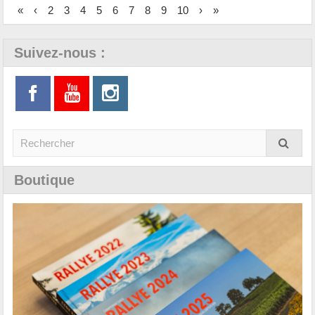
«
‹
2
3
4
5
6
7
8
9
10
›
»
Suivez-nous :
Boutique