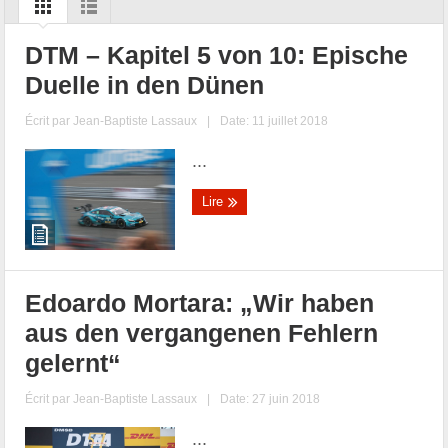
DTM – Kapitel 5 von 10: Epische
Duelle in den Dünen
Écrit par
Jean-Baptiste Lassaux
|
Date: 11 juillet 2018
...
Lire
Edoardo Mortara: „Wir haben
aus den vergangenen Fehlern
gelernt“
Écrit par
Jean-Baptiste Lassaux
|
Date: 27 juin 2018
...