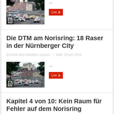
...
Lire
Die DTM am Norisring: 18 Raser
in der Nürnberger City
Écrit par
Jean-Baptiste Lassaux
|
Date: 20 juin 2018
...
Lire
Kapitel 4 von 10: Kein Raum für
Fehler auf dem Norisring