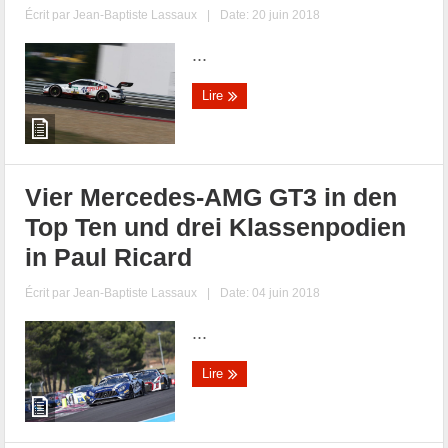
Écrit par
Jean-Baptiste Lassaux
|
Date: 20 juin 2018
...
Lire
Vier Mercedes-AMG GT3 in den
Top Ten und drei Klassenpodien
in Paul Ricard
Écrit par
Jean-Baptiste Lassaux
|
Date: 04 juin 2018
...
Lire