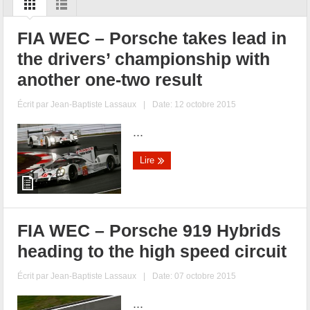
FIA WEC – Porsche takes lead in
the drivers’ championship with
another one-two result
Écrit par
Jean-Baptiste Lassaux
|
Date: 12 octobre 2015
...
Lire
FIA WEC – Porsche 919 Hybrids
heading to the high speed circuit
Écrit par
Jean-Baptiste Lassaux
|
Date: 07 octobre 2015
...