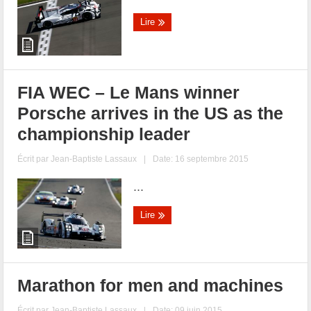
Lire
FIA WEC – Le Mans winner
Porsche arrives in the US as the
championship leader
Écrit par
Jean-Baptiste Lassaux
|
Date: 16 septembre 2015
...
Lire
Marathon for men and machines
Écrit par
Jean-Baptiste Lassaux
|
Date: 09 juin 2015