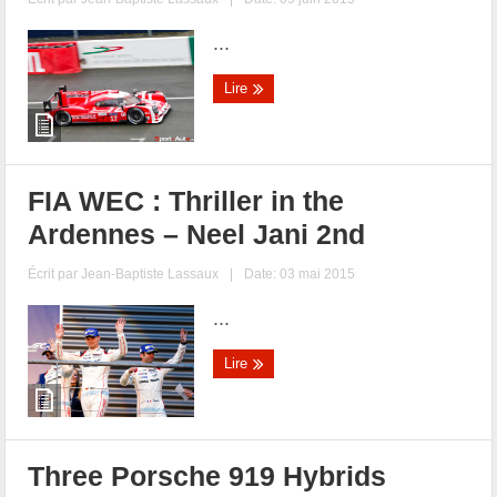
...
Lire
FIA WEC : Thriller in the
Ardennes – Neel Jani 2nd
Écrit par
Jean-Baptiste Lassaux
|
Date: 03 mai 2015
...
Lire
Three Porsche 919 Hybrids