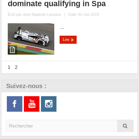
dominate qualifying in Spa
Écrit par
Jean-Baptiste Lassaux
|
Date: 02 mai 2015
...
Lire
1
2
Suivez-nous :