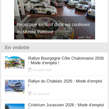
Reportage exclusif dans les coulisses
Décou
du Musée Porsche
12Cil
En vedette
Rallye Bourgogne Côte Chalonnaise 2026
: Mode d’emploi !
02 juillet 2026
Rallye du Chablais 2026 : Mode d’emploi
!
22 mai 2026
Critérium Jurassien 2026 : Mode d’emploi