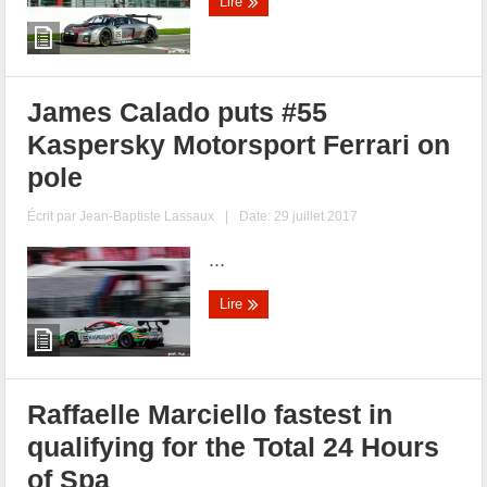
Lire
James Calado puts #55
Kaspersky Motorsport Ferrari on
pole
Écrit par
Jean-Baptiste Lassaux
|
Date: 29 juillet 2017
...
Lire
Raffaelle Marciello fastest in
qualifying for the Total 24 Hours
of Spa