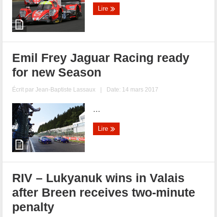
Lire
Emil Frey Jaguar Racing ready
for new Season
Écrit par
Jean-Baptiste Lassaux
|
Date: 14 mars 2017
...
Lire
RIV – Lukyanuk wins in Valais
after Breen receives two-minute
penalty