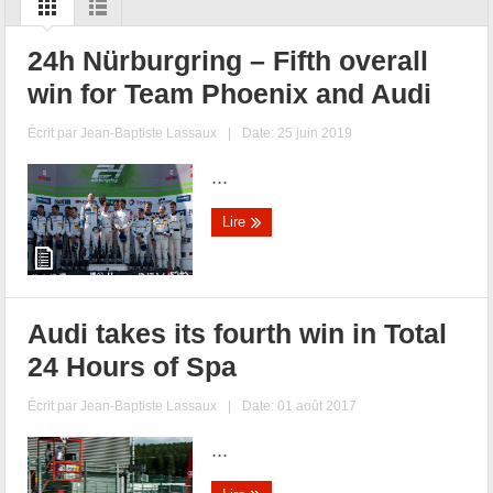
24h Nürburgring – Fifth overall
win for Team Phoenix and Audi
Écrit par
Jean-Baptiste Lassaux
|
Date: 25 juin 2019
...
Lire
Audi takes its fourth win in Total
24 Hours of Spa
Écrit par
Jean-Baptiste Lassaux
|
Date: 01 août 2017
...