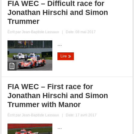
FIA WEC – Difficult race for
Jonathan Hirschi and Simon
Trummer
Écrit par
Jean-Baptiste Lassaux
|
Date: 08 mai 2017
...
Lire
FIA WEC – First race for
Jonathan Hirschi and Simon
Trummer with Manor
Écrit par
Jean-Baptiste Lassaux
|
Date: 17 avril 2017
...