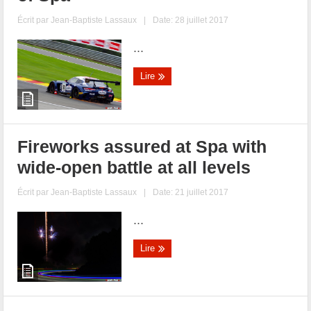
Écrit par
Jean-Baptiste Lassaux
|
Date: 28 juillet 2017
...
Lire
Fireworks assured at Spa with
wide-open battle at all levels
Écrit par
Jean-Baptiste Lassaux
|
Date: 21 juillet 2017
...
Lire