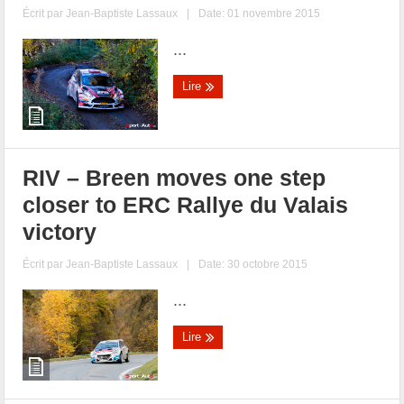
Écrit par
Jean-Baptiste Lassaux
|
Date: 01 novembre 2015
...
Lire
RIV – Breen moves one step
closer to ERC Rallye du Valais
victory
Écrit par
Jean-Baptiste Lassaux
|
Date: 30 octobre 2015
...
Lire