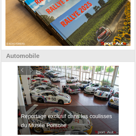
Automobile
Reportage exclusif dans les coulisses
Décou
du Musée Porsche
12Cil