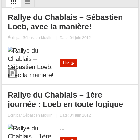
Rallye du Chablais – Sébastien
Loeb, avec la manière!
Écrit par
Sébastien Moulin
|
Date: 04 juin 2012
...
Lire
Rallye du Chablais – 1ère
journée : Loeb en toute logique
Écrit par
Sébastien Moulin
|
Date: 04 juin 2012
...