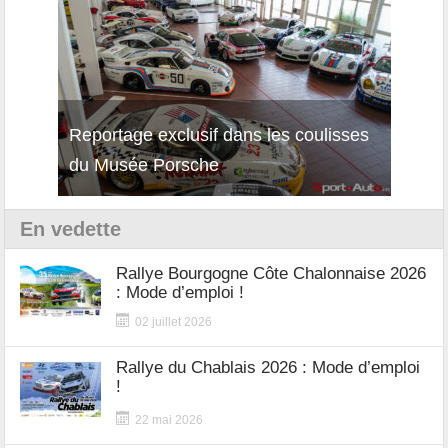
Reportage exclusif dans les coulisses
Découverte de la nouvelle Ferrari
Essai
du Musée Porsche
12Cilindri Manuale
Shift
En vedette
Rallye Bourgogne Côte Chalonnaise 2026
: Mode d’emploi !
02 juillet 2026
Rallye du Chablais 2026 : Mode d’emploi
!
22 mai 2026