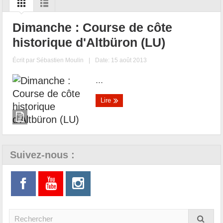
Dimanche : Course de côte
historique d'Altbüron (LU)
Écrit par
Sébastien Moulin
|
Date: 15 août 2013
...
Lire
Suivez-nous :