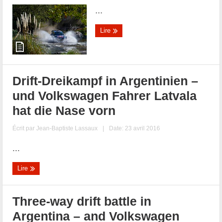
...
Lire
Drift-Dreikampf in Argentinien –
und Volkswagen Fahrer Latvala
hat die Nase vorn
Écrit par
Jean-Baptiste Lassaux
|
Date: 23 avril 2016
...
Lire
Three-way drift battle in
Argentina – and Volkswagen