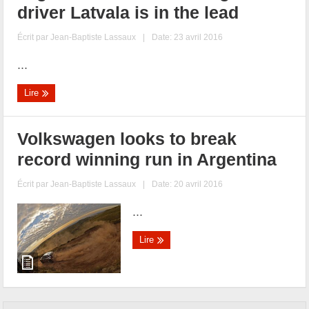
driver Latvala is in the lead
Écrit par
Jean-Baptiste Lassaux
|
Date: 23 avril 2016
...
Lire
Volkswagen looks to break
record winning run in Argentina
Écrit par
Jean-Baptiste Lassaux
|
Date: 20 avril 2016
...
Lire