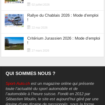
02 juillet 2026
Rallye du Chablais 2026 : Mode d’emploi
!
22 mai 2026
Critérium Jurassien 2026 : Mode d’emploi
!
27 mars 2026
QUI SOMMES NOUS ?
Sport-Auto.ch
est un magazine online qui présente
toute l’actualité du sport automobile et de
l’automobile à l’heure suisse. Fondé en 2012 par
Sébastien Moulin, le site est aujourd’hui géré par une
équipe d’une dizaine de passionnés, sous la forme