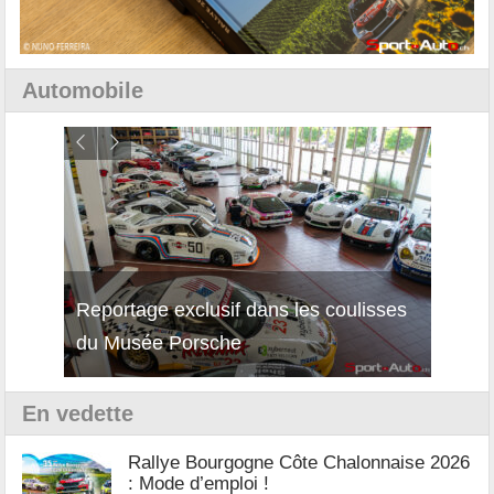
Automobile
Reportage exclusif dans les coulisses
Décou
du Musée Porsche
12Cil
En vedette
Rallye Bourgogne Côte Chalonnaise 2026
: Mode d’emploi !