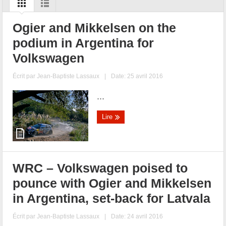
Ogier and Mikkelsen on the
podium in Argentina for
Volkswagen
Écrit par
Jean-Baptiste Lassaux
|
Date: 25 avril 2016
...
Lire
WRC – Volkswagen poised to
pounce with Ogier and Mikkelsen
in Argentina, set-back for Latvala
Écrit par
Jean-Baptiste Lassaux
|
Date: 24 avril 2016