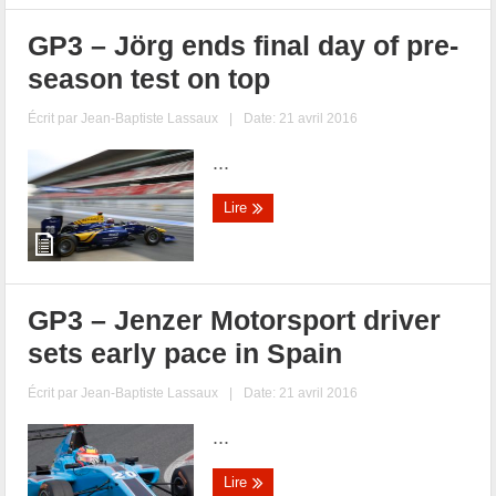
GP3 – Jörg ends final day of pre-
season test on top
Écrit par
Jean-Baptiste Lassaux
|
Date: 21 avril 2016
...
Lire
GP3 – Jenzer Motorsport driver
sets early pace in Spain
Écrit par
Jean-Baptiste Lassaux
|
Date: 21 avril 2016
...
Lire