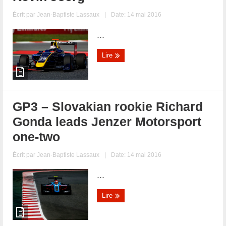
Écrit par
Jean-Baptiste Lassaux
|
Date: 14 mai 2016
...
Lire
GP3 – Slovakian rookie Richard
Gonda leads Jenzer Motorsport
one-two
Écrit par
Jean-Baptiste Lassaux
|
Date: 14 mai 2016
...
Lire