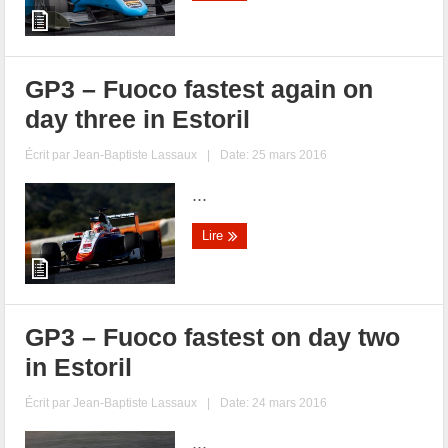
GP3 – Fuoco fastest again on
day three in Estoril
Écrit par
Jean-Baptiste Lassaux
|
Date: 25 mars 2016
...
Lire
GP3 – Fuoco fastest on day two
in Estoril
Écrit par
Jean-Baptiste Lassaux
|
Date: 24 mars 2016
...