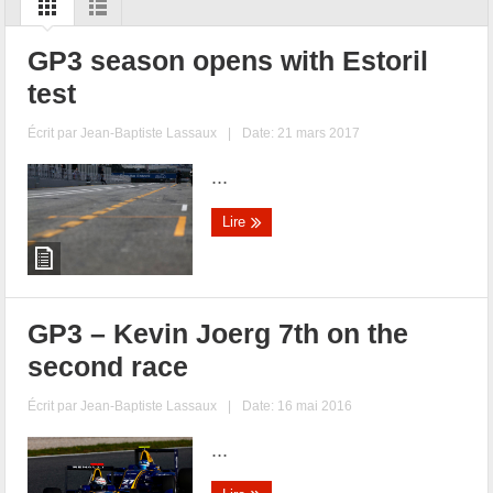
GP3 season opens with Estoril
test
Écrit par
Jean-Baptiste Lassaux
|
Date: 21 mars 2017
...
Lire
GP3 – Kevin Joerg 7th on the
second race
Écrit par
Jean-Baptiste Lassaux
|
Date: 16 mai 2016
...