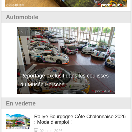
Automobile
Reportage exclusif dans les coulisses
Décou
du Musée Porsche
12Cil
En vedette
Rallye Bourgogne Côte Chalonnaise 2026
: Mode d’emploi !
02 juillet 2026