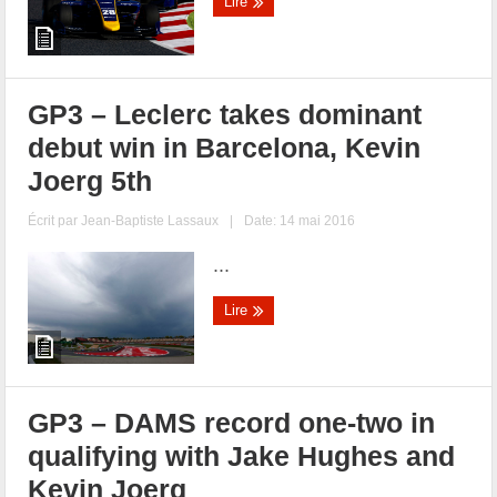
Lire
GP3 – Leclerc takes dominant
debut win in Barcelona, Kevin
Joerg 5th
Écrit par
Jean-Baptiste Lassaux
|
Date: 14 mai 2016
...
Lire
GP3 – DAMS record one-two in
qualifying with Jake Hughes and
Kevin Joerg