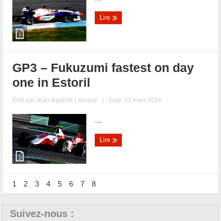
Lire
GP3 – Fukuzumi fastest on day
one in Estoril
Écrit par
Jean-Baptiste Lassaux
|
Date: 23 mars 2016
...
Lire
1
2
3
4
5
6
7
8
Suivez-nous :