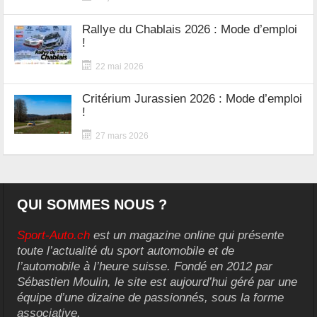
Rallye du Chablais 2026 : Mode d’emploi
!
22 mai 2026
Critérium Jurassien 2026 : Mode d’emploi
!
27 mars 2026
QUI SOMMES NOUS ?
Sport-Auto.ch
est un magazine online qui présente
toute l’actualité du sport automobile et de
l’automobile à l’heure suisse. Fondé en 2012 par
Sébastien Moulin, le site est aujourd’hui géré par une
équipe d’une dizaine de passionnés, sous la forme
associative.