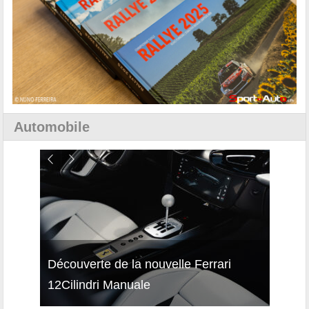
Automobile
isses
Découverte de la nouvelle Ferrari
Essai
12Cilindri Manuale
Shift