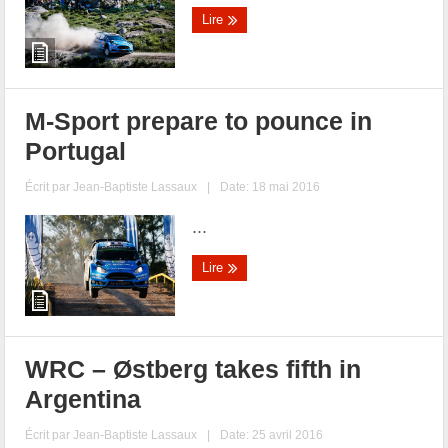
Lire
M-Sport prepare to pounce in
Portugal
Écrit par
Jean-Baptiste Lassaux
|
Date: 18 mai 2016
...
Lire
WRC – Østberg takes fifth in
Argentina
Écrit par
Jean-Baptiste Lassaux
|
Date: 25 avril 2016