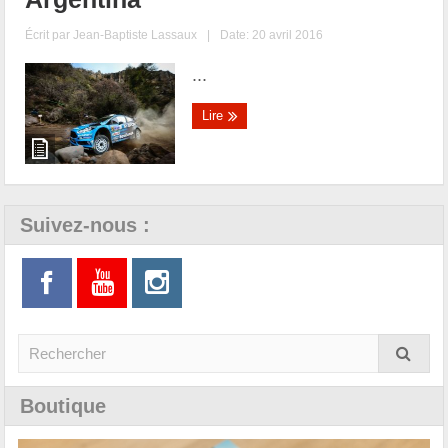
Écrit par
Jean-Baptiste Lassaux
|
Date: 20 avril 2016
...
Lire
Suivez-nous :
Boutique