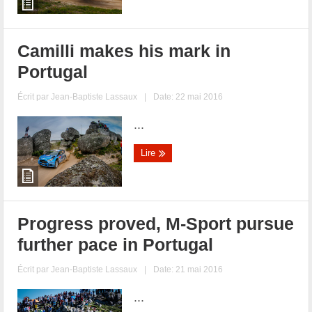
Camilli makes his mark in
Portugal
Écrit par
Jean-Baptiste Lassaux
|
Date: 22 mai 2016
...
Lire
Progress proved, M-Sport pursue
further pace in Portugal
Écrit par
Jean-Baptiste Lassaux
|
Date: 21 mai 2016
...