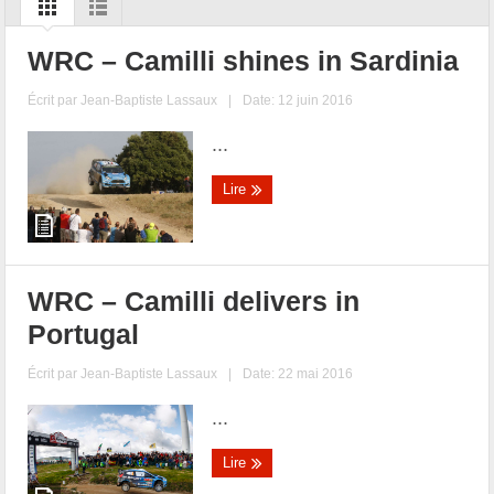
WRC – Camilli shines in Sardinia
Écrit par
Jean-Baptiste Lassaux
|
Date: 12 juin 2016
...
Lire
WRC – Camilli delivers in
Portugal
Écrit par
Jean-Baptiste Lassaux
|
Date: 22 mai 2016
...
Lire