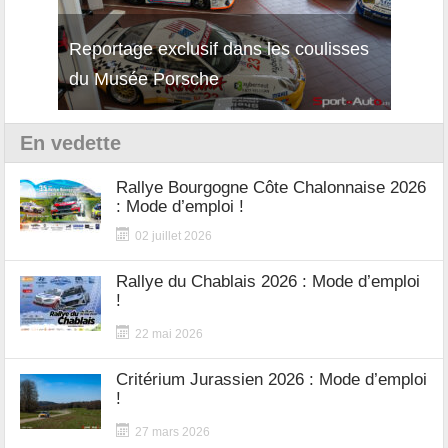
Reportage exclusif dans les coulisses
Décou
du Musée Porsche
12Cil
En vedette
Rallye Bourgogne Côte Chalonnaise 2026
: Mode d’emploi !
02 juillet 2026
Rallye du Chablais 2026 : Mode d’emploi
!
22 mai 2026
Critérium Jurassien 2026 : Mode d’emploi
!
27 mars 2026