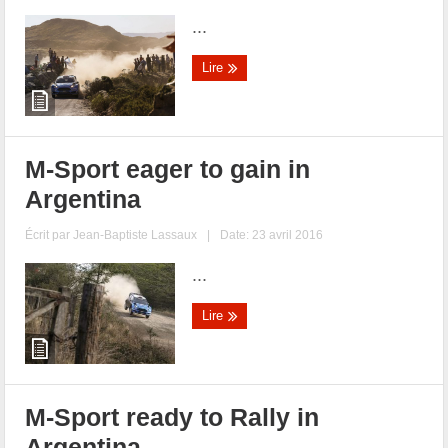
...
Lire
M-Sport eager to gain in
Argentina
Écrit par
Jean-Baptiste Lassaux
|
Date: 23 avril 2016
...
Lire
M-Sport ready to Rally in
Argentina