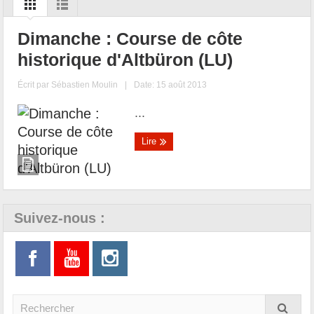
Dimanche : Course de côte
historique d'Altbüron (LU)
Écrit par
Sébastien Moulin
|
Date: 15 août 2013
...
Lire
Suivez-nous :