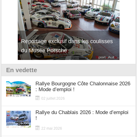
Reportage exclusif dans les coulisses
Découverte de la nouvelle Ferrari
Essai
du Musée Porsche
12Cilindri Manuale
Shift
En vedette
Rallye Bourgogne Côte Chalonnaise 2026
: Mode d’emploi !
02 juillet 2026
Rallye du Chablais 2026 : Mode d’emploi
!
22 mai 2026