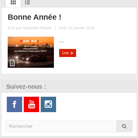
Bonne Année !
Écrit par
Sébastien Moulin
|
Date: 02 janvier 2018
...
Lire
Suivez-nous :