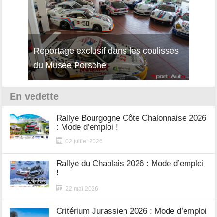
Reportage exclusif dans les coulisses
Décou
du Musée Porsche
12Cil
En vedette
Rallye Bourgogne Côte Chalonnaise 2026
: Mode d’emploi !
02 juillet 2026
Rallye du Chablais 2026 : Mode d’emploi
!
22 mai 2026
Critérium Jurassien 2026 : Mode d’emploi