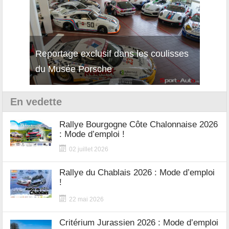
Reportage exclusif dans les coulisses
Décou
du Musée Porsche
12Cil
En vedette
Rallye Bourgogne Côte Chalonnaise 2026
: Mode d’emploi !
02 juillet 2026
Rallye du Chablais 2026 : Mode d’emploi
!
22 mai 2026
Critérium Jurassien 2026 : Mode d’emploi