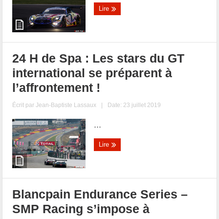
Lire
24 H de Spa : Les stars du GT
international se préparent à
l’affrontement !
Écrit par
Jean-Baptiste Lassaux
|
Date: 23 juillet 2019
...
Lire
Blancpain Endurance Series –
SMP Racing s’impose à