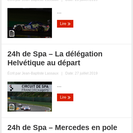
...
Lire
24h de Spa – La délégation
Helvétique au départ
Écrit par
Jean-Baptiste Lassaux
|
Date: 27 juillet 2019
...
Lire
24h de Spa – Mercedes en pole