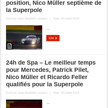
position, Nico Müller septième de
la Superpole
Écrit par
Jean-Baptiste Lassaux
|
Date: 26 juillet 2019
...
Lire
24h de Spa – Le meilleur temps
pour Mercedes, Patrick Pilet,
Nico Müller et Ricardo Feller
qualifiés pour la Superpole
Écrit par
Jean-Baptiste Lassaux
|
Date: 26 juillet 2019
...