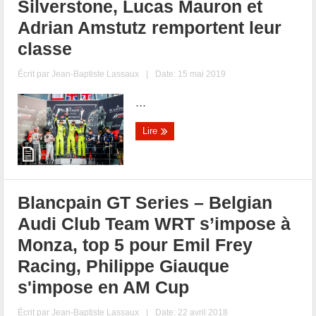
Silverstone, Lucas Mauron et
Adrian Amstutz remportent leur
classe
Écrit par
Jean-Baptiste Lassaux
|
Date: 15 mai 2019
...
Lire
Blancpain GT Series – Belgian
Audi Club Team WRT s’impose à
Monza, top 5 pour Emil Frey
Racing, Philippe Giauque
s'impose en AM Cup
Écrit par
Jean-Baptiste Lassaux
|
Date: 22 avril 2018