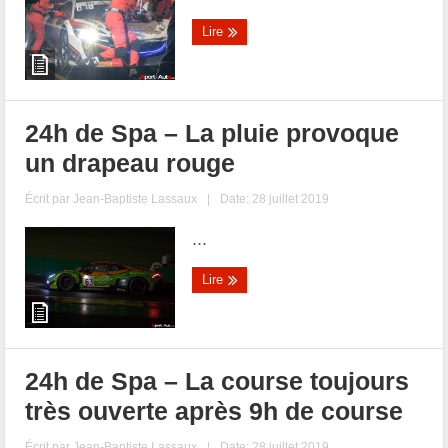
Lire
24h de Spa – La pluie provoque
un drapeau rouge
Écrit par
Jean-Baptiste Lassaux
|
Date: 28 juillet 2019
...
Lire
24h de Spa – La course toujours
très ouverte après 9h de course
Écrit par
Jean-Baptiste Lassaux
|
Date: 28 juillet 2019