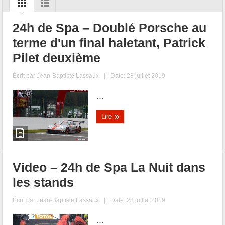
24h de Spa – Doublé Porsche au
terme d'un final haletant, Patrick
Pilet deuxième
Écrit par
Jean-Baptiste Lassaux
|
Date: 28 juillet 2019
...
Lire
Video – 24h de Spa La Nuit dans
les stands
Écrit par
Jean-Baptiste Lassaux
|
Date: 28 juillet 2019
...