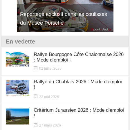
Reportage exclusif dans les coulisses
Découverte de la nouvelle Ferrari
Essai
du Musée Porsche
12Cilindri Manuale
Shift
En vedette
Rallye Bourgogne Côte Chalonnaise 2026
: Mode d’emploi !
02 juillet 2026
Rallye du Chablais 2026 : Mode d’emploi
!
22 mai 2026
Critérium Jurassien 2026 : Mode d’emploi
!
27 mars 2026