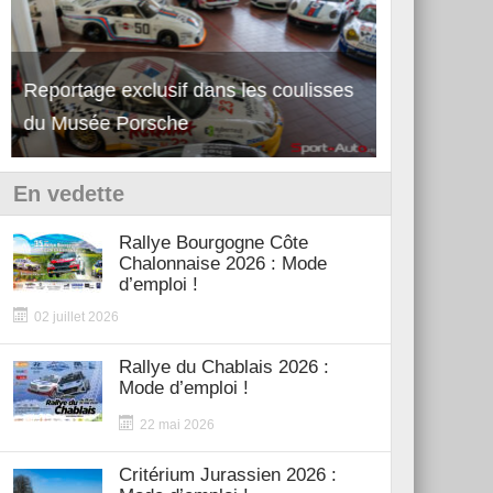
Reportage exclusif dans les coulisses
Découverte 
du Musée Porsche
12Cilindri 
En vedette
Rallye Bourgogne Côte
Chalonnaise 2026 : Mode
d’emploi !
02 juillet 2026
Rallye du Chablais 2026 :
Mode d’emploi !
22 mai 2026
Critérium Jurassien 2026 :