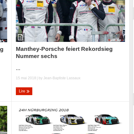
Manthey-Porsche feiert Rekordsieg
eg
Nummer sechs
...
15 mai 2018
| by
Jean-Baptiste Lassaux
Lire