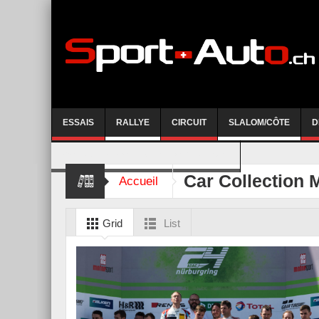
ESSAIS
RALLYE
CIRCUIT
SLALOM/CÔTE
D
COURSE DE CÔTE AYENT-ANZERE 2026
Car Collection 
Accueil
Grid
List