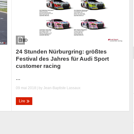
Essai – Morgan Supersport
24 Stunden Nürburgring: größtes
Festival des Jahres für Audi Sport
customer racing
...
09 mai 2018
| by
Jean-Baptiste Lassaux
Lire