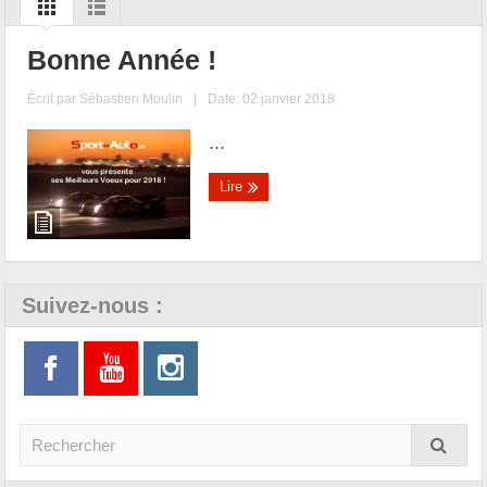
Bonne Année !
Écrit par
Sébastien Moulin
|
Date: 02 janvier 2018
...
Lire
Suivez-nous :