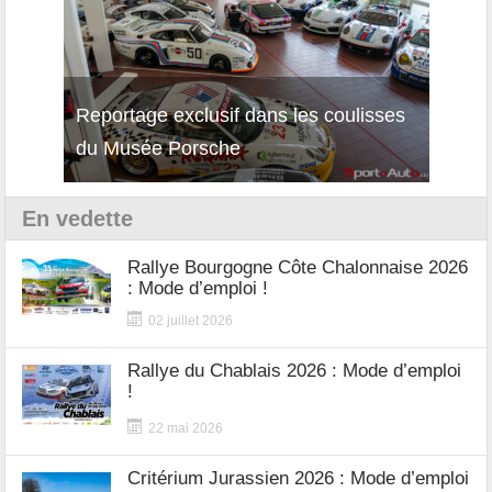
Reportage exclusif dans les coulisses
Décou
du Musée Porsche
12Cil
En vedette
Rallye Bourgogne Côte Chalonnaise 2026
: Mode d’emploi !
02 juillet 2026
Rallye du Chablais 2026 : Mode d’emploi
!
22 mai 2026
Critérium Jurassien 2026 : Mode d’emploi