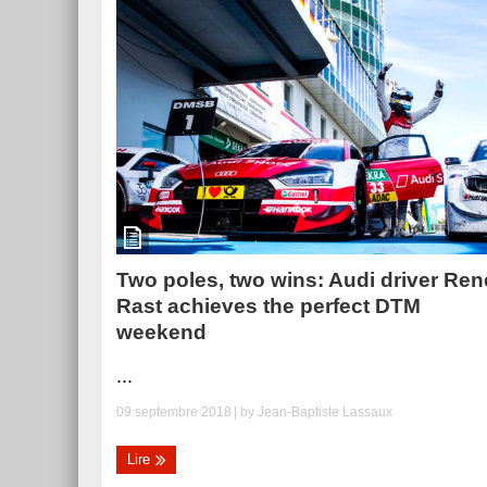
Two poles, two wins: Audi driver Ren
Rast achieves the perfect DTM
weekend
...
09 septembre 2018
| by
Jean-Baptiste Lassaux
Lire