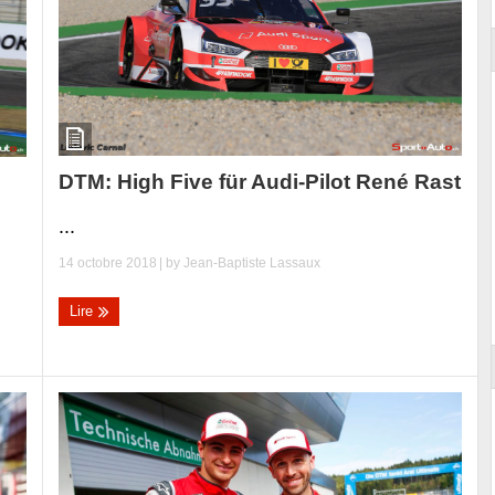
DTM: High Five für Audi-Pilot René Rast
...
14 octobre 2018
| by
Jean-Baptiste Lassaux
Lire