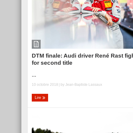
Essai – Morgan Supersp
DTM finale: Audi driver René Rast fig
for second title
...
10 octobre 2018
| by
Jean-Baptiste Lassaux
Lire