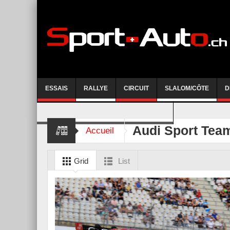
ESSAIS
RALLYE
CIRCUIT
SLALOM/CÔTE
D
COURSE DE CÔTE AYENT-ANZERE 2026
Audi Sport Tea
Accueil
Grid
List