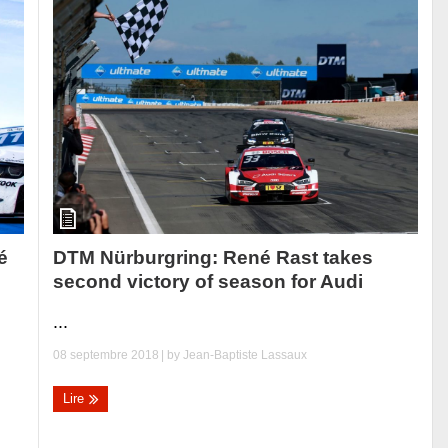
DTM Nürburgring: René Rast takes
é
second victory of season for Audi
...
08 septembre 2018
| by
Jean-Baptiste Lassaux
Lire