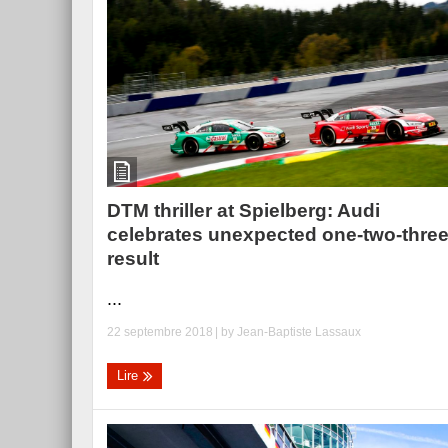
DTM thriller at Spielberg: Audi
celebrates unexpected one-two-thre
result
...
22 septembre 2018
| by
Jean-Baptiste Lassaux
Lire