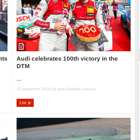
ort
Audi celebrates 100th victory in the
hts
DTM
...
23 septembre 2018
| by
Jean-Baptiste Lassaux
Lire