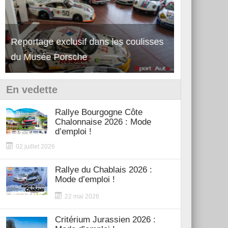
Reportage exclusif dans les coulisses
Découverte de la nouvelle Ferrari
Essai – Po
du Musée Porsche
12Cilindri Manuale
Shift
En vedette
Rallye Bourgogne Côte
Chalonnaise 2026 : Mode
d’emploi !
02 juillet 2026
Rallye du Chablais 2026 :
Mode d’emploi !
22 mai 2026
Critérium Jurassien 2026 :