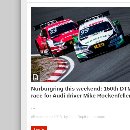
Nürburgring this weekend: 150th DT
race for Audi driver Mike Rockenfelle
...
05 septembre 2018
| by
Jean-Baptiste Lassaux
Lire