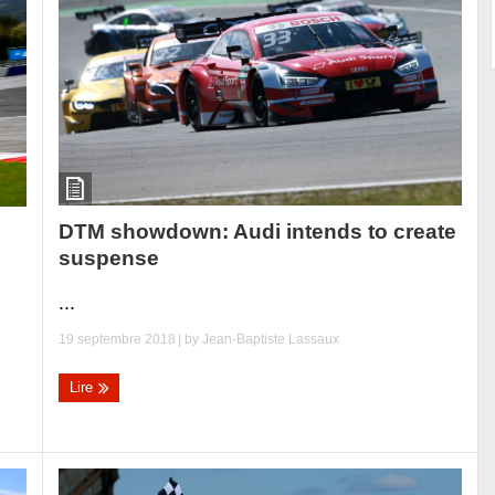
DTM showdown: Audi intends to create
suspense
e
...
19 septembre 2018
| by
Jean-Baptiste Lassaux
Lire