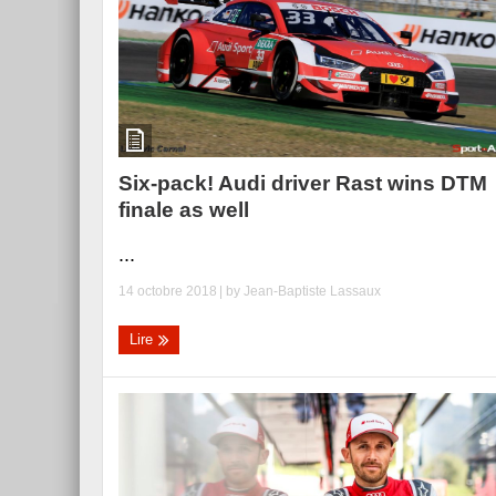
Six-pack! Audi driver Rast wins DTM
finale as well
...
14 octobre 2018
| by
Jean-Baptiste Lassaux
Lire