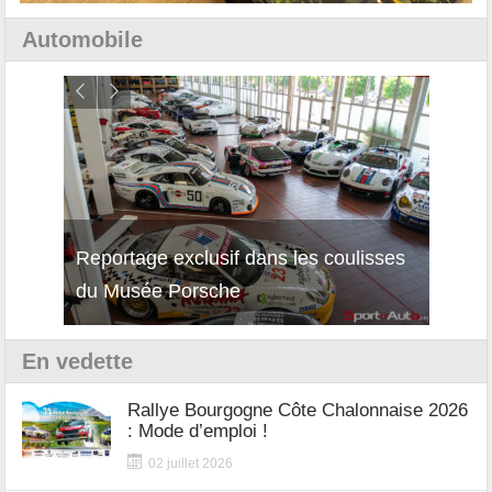
Automobile
Reportage exclusif dans les coulisses
Décou
du Musée Porsche
12Cil
En vedette
Rallye Bourgogne Côte Chalonnaise 2026
: Mode d’emploi !
02 juillet 2026