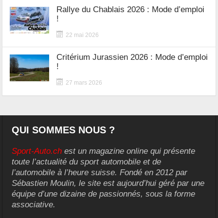
Rallye du Chablais 2026 : Mode d’emploi
!
22 mai 2026
Critérium Jurassien 2026 : Mode d’emploi
!
27 mars 2026
QUI SOMMES NOUS ?
Sport-Auto.ch
est un magazine online qui présente
toute l’actualité du sport automobile et de
l’automobile à l’heure suisse. Fondé en 2012 par
Sébastien Moulin, le site est aujourd’hui géré par une
équipe d’une dizaine de passionnés, sous la forme
associative.