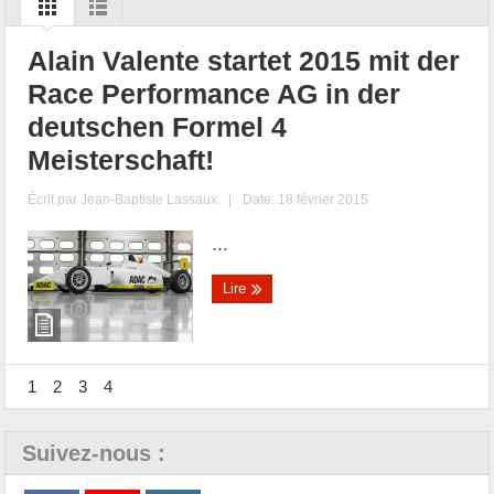
Alain Valente startet 2015 mit der
Race Performance AG in der
deutschen Formel 4
Meisterschaft!
Écrit par
Jean-Baptiste Lassaux
|
Date: 18 février 2015
...
Lire
1
2
3
4
Suivez-nous :