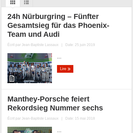
24h Nürburgring – Fünfter
Gesamtsieg für das Phoenix-
Team und Audi
Écrit par
Jean-Baptiste Lassaux
|
Date: 25 juin 2019
...
Lire
Manthey-Porsche feiert
Rekordsieg Nummer sechs
Écrit par
Jean-Baptiste Lassaux
|
Date: 15 mai 2018
...