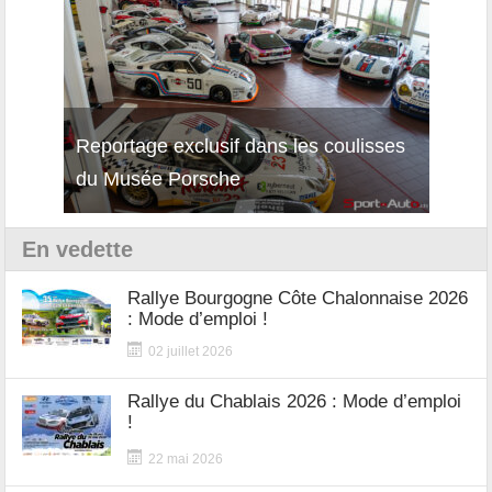
Reportage exclusif dans les coulisses
Décou
du Musée Porsche
12Cil
En vedette
Rallye Bourgogne Côte Chalonnaise 2026
: Mode d’emploi !
02 juillet 2026
Rallye du Chablais 2026 : Mode d’emploi
!
22 mai 2026