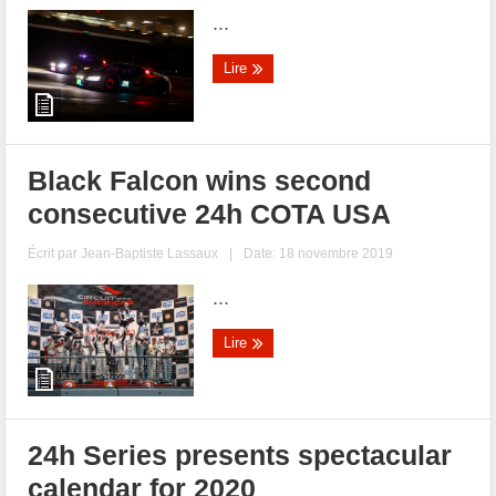
...
Lire
Black Falcon wins second
consecutive 24h COTA USA
Écrit par
Jean-Baptiste Lassaux
|
Date: 18 novembre 2019
...
Lire
24h Series presents spectacular
calendar for 2020