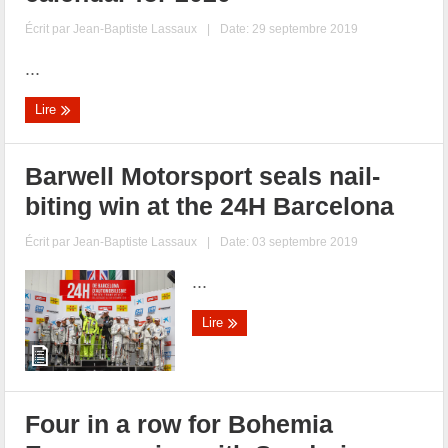
Écrit par
Jean-Baptiste Lassaux
|
Date: 29 septembre 2019
...
Lire
Barwell Motorsport seals nail-
biting win at the 24H Barcelona
Écrit par
Jean-Baptiste Lassaux
|
Date: 03 septembre 2019
...
Lire
Four in a row for Bohemia