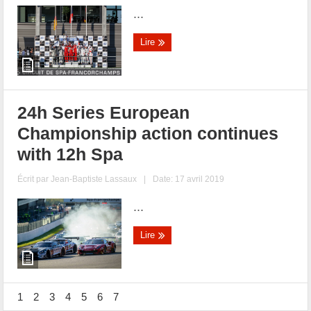
...
Lire
24h Series European
Championship action continues
with 12h Spa
Écrit par
Jean-Baptiste Lassaux
|
Date: 17 avril 2019
...
Lire
1
2
3
4
5
6
7