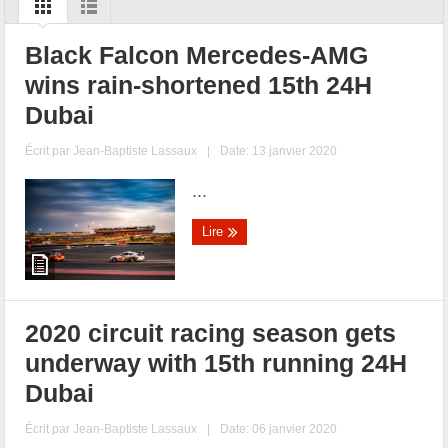
Black Falcon Mercedes-AMG
wins rain-shortened 15th 24H
Dubai
Écrit par
Jean-Baptiste Lassaux
|
Date: 13 janvier 2020
...
Lire
2020 circuit racing season gets
underway with 15th running 24H
Dubai
Écrit par
Jean-Baptiste Lassaux
|
Date: 06 janvier 2020