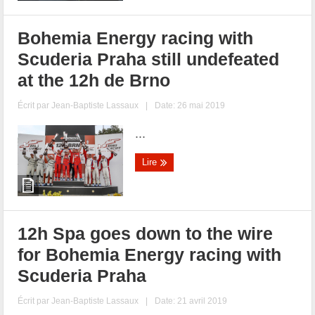
Bohemia Energy racing with
Scuderia Praha still undefeated
at the 12h de Brno
Écrit par
Jean-Baptiste Lassaux
|
Date: 26 mai 2019
...
Lire
12h Spa goes down to the wire
for Bohemia Energy racing with
Scuderia Praha
Écrit par
Jean-Baptiste Lassaux
|
Date: 21 avril 2019