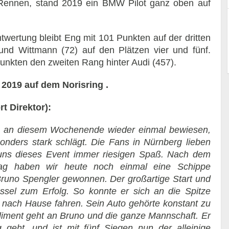
n Rennen, stand 2019 ein BMW Pilot ganz oben auf
wertung bleibt Eng mit 101 Punkten auf der dritten
 und Wittmann (72) auf den Plätzen vier und fünf.
unkten den zweiten Rang hinter Audi (457).
2019 auf dem Norisring
.
 Direktor):
ng an diesem Wochenende wieder einmal bewiesen,
ders stark schlägt. Die Fans in Nürnberg lieben
 uns dieses Event immer riesigen Spaß. Nach dem
g haben wir heute noch einmal eine Schippe
runo Spengler gewonnen. Der großartige Start und
ssel zum Erfolg. So konnte er sich an die Spitze
nach Hause fahren. Sein Auto gehörte konstant zu
liment geht an Bruno und die ganze Mannschaft. Er
 geht, und ist mit fünf Siegen nun der alleinige