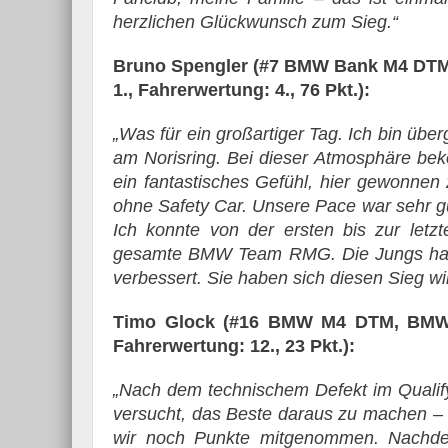
herzlichen Glückwunsch zum Sieg.“
Bruno Spengler (#7 BMW Bank M4 DTM,
1., Fahrerwertung: 4., 76 Pkt.):
„Was für ein großartiger Tag. Ich bin über
am Norisring. Bei dieser Atmosphäre bek
ein fantastisches Gefühl, hier gewonnen
ohne Safety Car. Unsere Pace war sehr g
Ich konnte von der ersten bis zur let
gesamte BMW Team RMG. Die Jungs habe
verbessert. Sie haben sich diesen Sieg wir
Timo Glock (#16 BMW M4 DTM, BMW Te
Fahrerwertung: 12., 23 Pkt.):
„Nach dem technischem Defekt im Qualify
versucht, das Beste daraus zu machen – 
wir noch Punkte mitgenommen. Nachdem