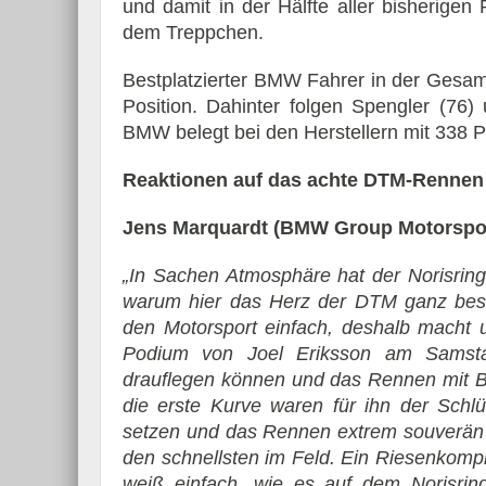
und damit in der Hälfte aller bisherige
dem Treppchen.
Bestplatzierter BMW Fahrer in der Gesamt
Position. Dahinter folgen Spengler (76)
BMW belegt bei den Herstellern mit 338 P
Reaktionen auf das achte DTM-Rennen 
Jens Marquardt (BMW Group Motorsport
„In Sachen Atmosphäre hat der Norisri
warum hier das Herz der DTM ganz beson
den Motorsport einfach, deshalb macht
Podium von Joel Eriksson am Samsta
drauflegen können und das Rennen mit B
die erste Kurve waren für ihn der Schlü
setzen und das Rennen extrem souverän 
den schnellsten im Feld. Ein Riesenkomp
weiß einfach, wie es auf dem Norisring