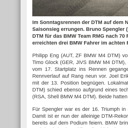
Im Sonntagsrennen der DTM auf dem No
Saisonsieg errungen. Bruno Spengler
Essai – Morgan Supersp
DTM für das BMW Team RMG nach 70 Run
erreichten drei BMW Fahrer im achten
Philipp Eng (AUT, ZF BMW M4 DTM) vom
Timo Glock (GER, JiVS BMW M4 DTM), de
vom 17. Startplatz ins Rennen gegange
Rennverlauf auf Rang neun vor. Joel 
mit der 13. Position begnügen. Lokal
DTM) schied ebenso aufgrund eines tec
(RSA, Shell BMW M4 DTM). Beide hatten 
Für Spengler war es der 16. Triumph in 
Damit ist er nun der alleinige DTM-Reko
bereits auf dem Podium feiern. BMW brin