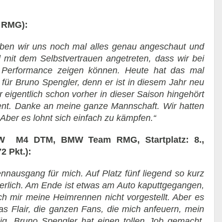
 RMG):
ben wir uns noch mal alles genau angeschaut und
d mit dem Selbstvertrauen angetreten, dass wir bei
 Performance zeigen können. Heute hat das mal
 für Bruno Spengler, denn er ist in diesem Jahr neu
r eigentlich schon vorher in dieser Saison hingehört
ient. Danke an meine ganze Mannschaft. Wir hatten
Aber es lohnt sich einfach zu kämpfen.“
MW M4 DTM, BMW Team RMG, Startplatz: 8.,
2 Pkt.):
nnausgang für mich. Auf Platz fünf liegend so kurz
rgerlich. Am Ende ist etwas am Auto kaputtgegangen,
ich mir meine Heimrennen nicht vorgestellt. Aber es
as Flair, die ganzen Fans, die mich anfeuern, mein
ig. Bruno Spengler hat einen tollen Job gemacht,