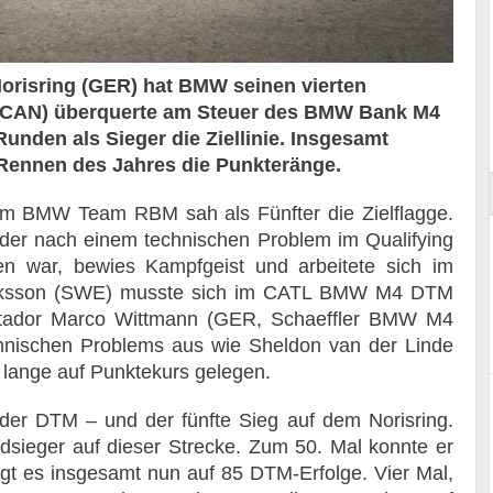
risring (GER) hat BMW seinen vierten
 (CAN) überquerte am Steuer des BMW Bank M4
ort
den als Sieger die Ziellinie. Insgesamt
 Rennen des Jahres die Punkteränge.
 BMW Team RBM sah als Fünfter die Zielflagge.
r nach einem technischen Problem im Qualifying
n war, bewies Kampfgeist und arbeitete sich im
Eriksson (SWE) musste sich im CATL BMW M4 DTM
matador Marco Wittmann (GER, Schaeffler BMW M4
hnischen Problems aus wie Sheldon van der Linde
lange auf Punktekurs gelegen.
der DTM – und der fünfte Sieg auf dem Norisring.
rdsieger auf dieser Strecke. Zum 50. Mal konnte er
gt es insgesamt nun auf 85 DTM-Erfolge. Vier Mal,