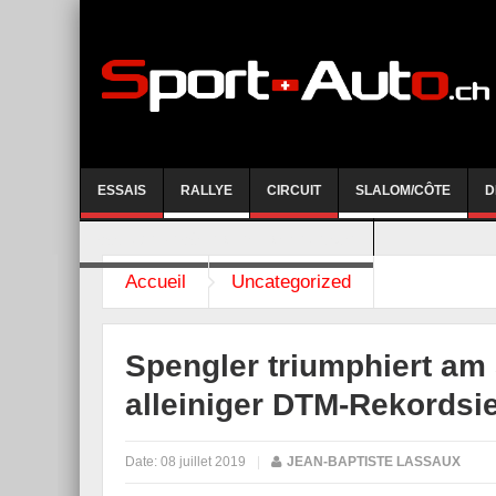
ESSAIS
RALLYE
CIRCUIT
SLALOM/CÔTE
D
COURSE DE CÔTE AYENT-ANZERE 2026
Accueil
Uncategorized
Spengler triumphiert am
alleiniger DTM-Rekordsi
Date:
08 juillet 2019
|
JEAN-BAPTISTE LASSAUX