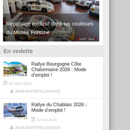
Reportage exclusif dans les coulisses
Découverte de la nouvelle Ferrari
Essai – Po
du Musée Porsche
12Cilindri Manuale
Shift
En vedette
Rallye Bourgogne Côte
Chalonnaise 2026 : Mode
d’emploi !
02 juillet 2026
|
JEAN-BAPTISTE LASSAUX
Rallye du Chablais 2026 :
Mode d’emploi !
22 mai 2026
|
JEAN-BAPTISTE LASSAUX