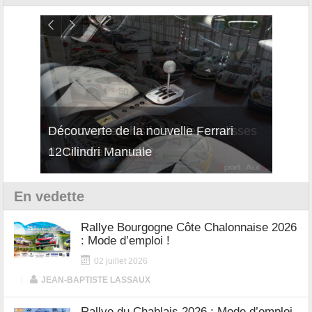
isses
Découverte de la nouvelle Ferrari
Essai
12Cilindri Manuale
Shift
En vedette
Rallye Bourgogne Côte Chalonnaise 2026
: Mode d’emploi !
02 juillet 2026
|
JEAN-BAPTISTE LASSAUX
Rallye du Chablais 2026 : Mode d’emploi