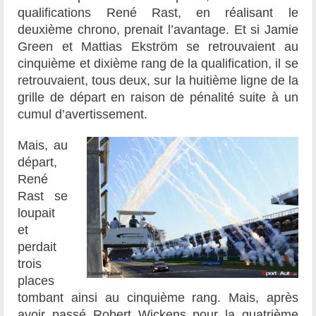
qualifications René Rast, en réalisant le
deuxième chrono, prenait l’avantage. Et si Jamie
Green et Mattias Ekström se retrouvaient au
cinquième et dixième rang de la qualification, il se
retrouvaient, tous deux, sur la huitième ligne de la
grille de départ en raison de pénalité suite à un
cumul d’avertissement.
Mais, au
départ,
René
Rast se
loupait
et
perdait
trois
places
tombant ainsi au cinquième rang. Mais, après
avoir passé Robert Wickens pour la quatrième