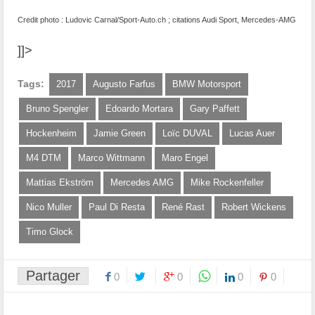
Credit photo : Ludovic Carnal/Sport-Auto.ch ; citations Audi Sport, Mercedes-AMG
]]>
Tags:
2017
Augusto Farfus
BMW Motorsport
Bruno Spengler
Edoardo Mortara
Gary Paffett
Hockenheim
Jamie Green
Loïc DUVAL
Lucas Auer
M4 DTM
Marco Wittmann
Maro Engel
Mattias Ekström
Mercedes AMG
Mike Rockenfeller
Nico Muller
Paul Di Resta
René Rast
Robert Wickens
Timo Glock
Partager
0
0
0
0