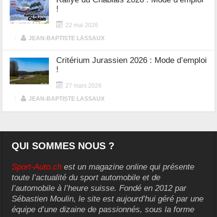
!
22 mai 2026
|
JEAN-BAPTISTE LASSAUX
Critérium Jurassien 2026 : Mode d’emploi
!
27 mars 2026
|
JEAN-BAPTISTE LASSAUX
QUI SOMMES NOUS ?
Sport-Auto.ch
est un magazine online qui présente
toute l’actualité du sport automobile et de
l’automobile à l’heure suisse. Fondé en 2012 par
Sébastien Moulin, le site est aujourd’hui géré par une
équipe d’une dizaine de passionnés, sous la forme