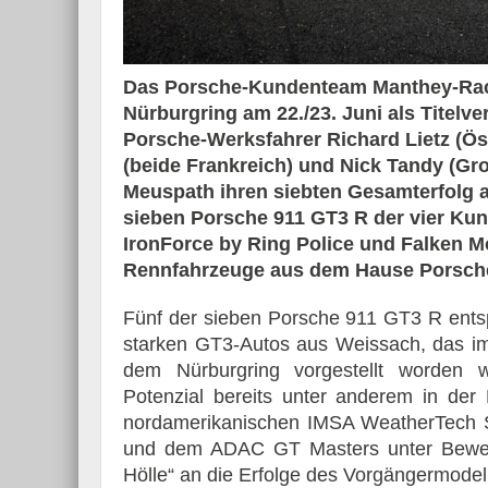
Das Porsche-Kundenteam Manthey-Raci
Nürburgring am 22./23. Juni als Titelv
Essai – Morgan Supersp
Porsche-Werksfahrer Richard Lietz (Öst
(beide Frankreich) und Nick Tandy (Gro
Meuspath ihren siebten Gesamterfolg a
sieben Porsche 911 GT3 R der vier Kun
IronForce by Ring Police und Falken M
Rennfahrzeuge aus dem Hause Porsche 
Fünf der sieben Porsche 911 GT3 R ents
starken GT3-Autos aus Weissach, das i
dem Nürburgring vorgestellt worden 
Potenzial bereits unter anderem in der 
nordamerikanischen IMSA WeatherTech S
und dem ADAC GT Masters unter Beweis g
Hölle“ an die Erfolge des Vorgängermodel