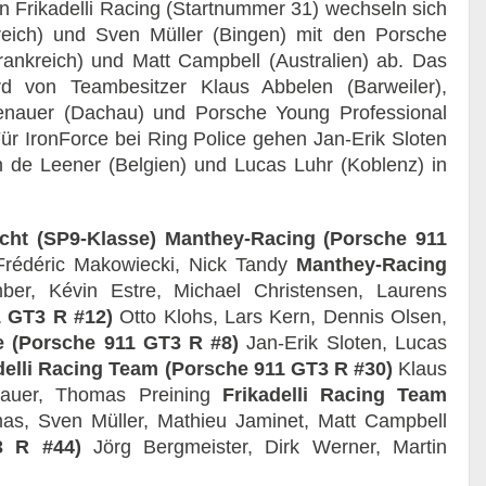
 Frikadelli Racing (Startnummer 31) wechseln sich
eich) und Sven Müller (Bingen) mit den Porsche
ankreich) und Matt Campbell (Australien) ab. Das
d von Teambesitzer Klaus Abbelen (Barweiler),
enauer (Dachau) und Porsche Young Professional
ür IronForce bei Ring Police gehen Jan-Erik Sloten
 de Leener (Belgien) und Lucas Luhr (Koblenz) in
cht (SP9-Klasse)
Manthey-Racing (Porsche 911
, Frédéric Makowiecki, Nick Tandy
Manthey-Racing
er, Kévin Estre, Michael Christensen, Laurens
 GT3 R #12)
Otto Klohs, Lars Kern, Dennis Olsen,
e (Porsche 911 GT3 R #8)
Jan-Erik Sloten, Lucas
delli Racing Team (Porsche 911 GT3 R #30)
Klaus
nauer, Thomas Preining
Frikadelli Racing Team
, Sven Müller, Mathieu Jaminet, Matt Campbell
3 R #44)
Jörg Bergmeister, Dirk Werner, Martin