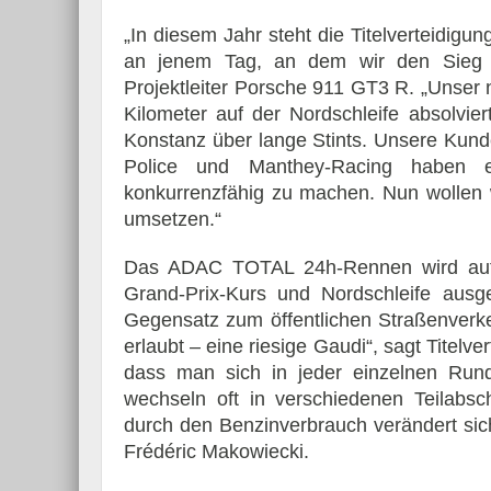
„In diesem Jahr steht die Titelverteidigu
an jenem Tag, an dem wir den Sieg 2
Projektleiter Porsche 911 GT3 R. „Unser
Kilometer auf der Nordschleife absolvie
Konstanz über lange Stints. Unsere Kund
Police und Manthey-Racing haben e
konkurrenzfähig zu machen. Nun wollen 
umsetzen.“
Das ADAC TOTAL 24h-Rennen wird auf 
Grand-Prix-Kurs und Nordschleife ausge
Gegensatz zum öffentlichen Straßenverke
erlaubt – eine riesige Gaudi“, sagt Titelve
dass man sich in jeder einzelnen Run
wechseln oft in verschiedenen Teilabsch
durch den Benzinverbrauch verändert sic
Frédéric Makowiecki.