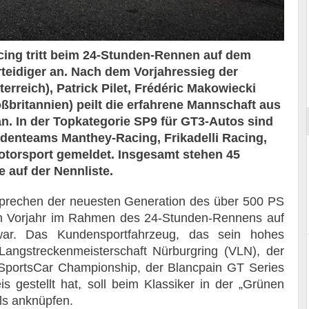
ng tritt beim 24-Stunden-Rennen auf dem
erteidiger an. Nach dem Vorjahressieg der
ort
erreich), Patrick Pilet, Frédéric Makowiecki
ßbritannien) peilt die erfahrene Mannschaft aus
n. In der Topkategorie SP9 für GT3-Autos sind
denteams Manthey-Racing, Frikadelli Racing,
otorsport gemeldet. Insgesamt stehen 45
auf der Nennliste.
prechen der neuesten Generation des über 500 PS
m Vorjahr im Rahmen des 24-Stunden-Rennens auf
war. Das Kundensportfahrzeug, das sein hohes
Langstreckenmeisterschaft Nürburgring (VLN), der
portsCar Championship, der Blancpain GT Series
estellt hat, soll beim Klassiker in der „Grünen
ls anknüpfen.