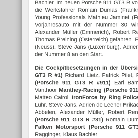
Bachler. Im neuen Porsche 911 GT3 R von
die Werksfahrer Romain Dumas (Frankr
Young Professionals Mathieu Jaminet (Fr
Vorjahresauto mit der Nummer 30 wir
Alexander Müller (Emmerich), Robert R
Thomas Preining (Österreich) gefahren. F
(Neuss), Steve Jans (Luxemburg), Adrien
der Nummer 8 an den Start.
Die Cockpitbesetzungen in der Übersi
GT3 R #1)
Richard Lietz, Patrick Pilet
(Porsche 911 GT3 R #911)
Earl Bamb
Vanthoor
Manthey-Racing (Porsche 911
Matteo Cairoli
IronForce by Ring Polic
Luhr, Steve Jans, Adrien de Leener
Frika
Abbelen, Alexander Müller, Robert Re
(Porsche 911 GT3 R #31)
Romain Dumas
Falken Motorsport (Porsche 911 GT
Ragginger, Klaus Bachler