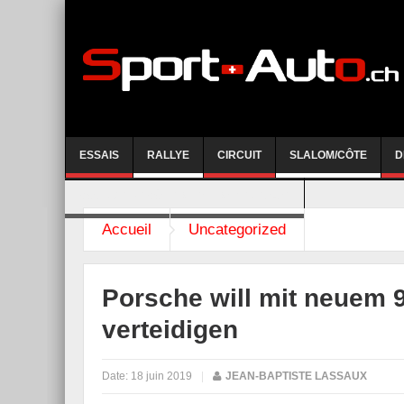
ESSAIS
RALLYE
CIRCUIT
SLALOM/CÔTE
D
COURSE DE CÔTE AYENT-ANZERE 2026
Accueil
Uncategorized
Porsche will mit neuem 91
verteidigen
Date:
18 juin 2019
|
JEAN-BAPTISTE LASSAUX