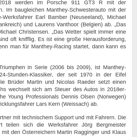
 2018 werden im Porsche 911 GT3 R mit der
. Im baugleichen Manthey-Schwesterauto mit der
-Werksfahrer Earl Bamber (Neuseeland), Michael
ankreich) und Laurens Vanthoor (Belgien) ab. „Das
Michael Christensen. „Das Wetter spielt immer eine
ind oft knifflig. Es ist eine große Herausforderung,
Wenn man für Manthey-Racing startet, dann kann es
Triumphen in Serie (2006 bis 2009), ist Manthey-
4-Stunden-Klassiker, der seit 1970 in der Eifel
ie Brüder Martin und Nicolas Raeder setzt einen
ohs wechselt sich am Steuer des Autos in 2018er-
che Young Professionals Dennis Olsen (Norwegen)
twicklungsfahrer Lars Kern (Weissach) ab.
artner mit technischem Support und mit Fahrern. Die
 teilen sich die Werksfahrer Jörg Bergmeister
 mit den Österreichern Martin Ragginger und Klaus