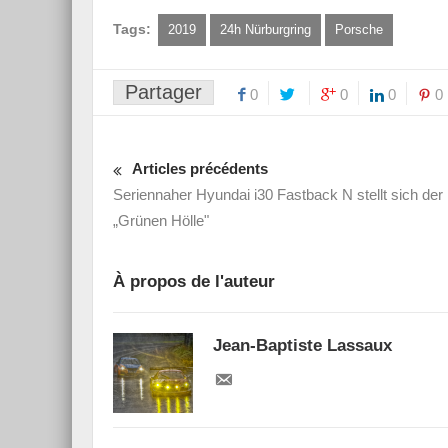
Tags:
2019
24h Nürburgring
Porsche
Partager
0
0
0
0
Articles précédents
Seriennaher Hyundai i30 Fastback N stellt sich der
„Grünen Hölle"
À propos de l'auteur
Jean-Baptiste Lassaux