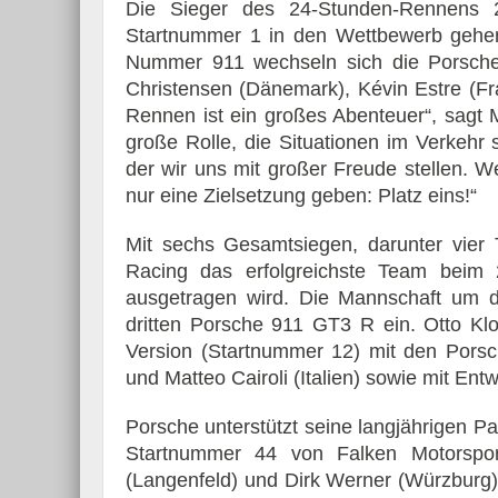
Die Sieger des 24-Stunden-Rennens
Startnummer 1 in den Wettbewerb gehen
Nummer 911 wechseln sich die Porsche
Christensen (Dänemark), Kévin Estre (Fr
Rennen ist ein großes Abenteuer“, sagt 
große Rolle, die Situationen im Verkehr s
der wir uns mit großer Freude stellen. 
nur eine Zielsetzung geben: Platz eins!“
Mit sechs Gesamtsiegen, darunter vier 
Racing das erfolgreichste Team beim 2
ausgetragen wird. Die Mannschaft um d
dritten Porsche 911 GT3 R ein. Otto Kl
Version (Startnummer 12) mit den Pors
und Matteo Cairoli (Italien) sowie mit En
Porsche unterstützt seine langjährigen P
Startnummer 44 von Falken Motorsport
(Langenfeld) und Dirk Werner (Würzburg)