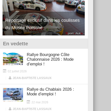
Reportage exclusif dans les coulisses
Découverte de la nouvelle Ferrari
Essai – Po
du Musée Porsche
12Cilindri Manuale
Shift
En vedette
Rallye Bourgogne Côte
Chalonnaise 2026 : Mode
d’emploi !
02 juillet 2026
|
JEAN-BAPTISTE LASSAUX
Rallye du Chablais 2026 :
Mode d’emploi !
22 mai 2026
|
JEAN-BAPTISTE LASSAUX