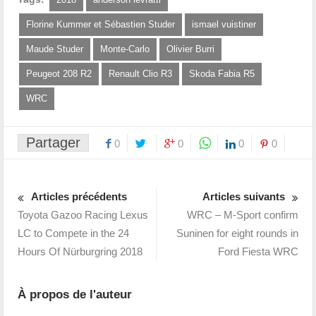
Florine Kummer et Sébastien Studer
ismael vuistiner
Maude Studer
Monte-Carlo
Olivier Burri
Peugeot 208 R2
Renault Clio R3
Skoda Fabia R5
WRC
Partager
0
0
0
0
Articles précédents
Articles suivants
Toyota Gazoo Racing Lexus
WRC – M-Sport confirm
LC to Compete in the 24
Suninen for eight rounds in
Hours Of Nürburgring 2018
Ford Fiesta WRC
À propos de l'auteur