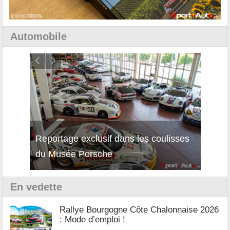
Automobile
Reportage exclusif dans les coulisses
Découverte de la nouvelle Ferrari
Essai
du Musée Porsche
12Cilindri Manuale
Shift
En vedette
Rallye Bourgogne Côte Chalonnaise 2026
: Mode d’emploi !