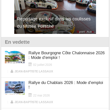
Reportage exclusif dans les coulisses
Découverte de la nouvelle Ferrari
Essai
du Musée Porsche
12Cilindri Manuale
Shift
En vedette
Rallye Bourgogne Côte Chalonnaise 2026
: Mode d’emploi !
02 juillet 2026
|
JEAN-BAPTISTE LASSAUX
Rallye du Chablais 2026 : Mode d’emploi
!
22 mai 2026
|
JEAN-BAPTISTE LASSAUX