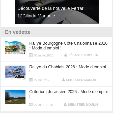
isses
Découverte de la nouvelle Ferrari
Essai
12Cilindri Manuale
Shift
En vedette
Rallye Bourgogne Côte Chalonnaise 2026
: Mode d’emploi !
|
SÉBASTIEN MOULIN
02 juillet 2026
Rallye du Chablais 2026 : Mode d’emploi
!
|
SÉBASTIEN MOULIN
22 mai 2026
Critérium Jurassien 2026 : Mode d’emploi
!
|
SÉBASTIEN MOULIN
27 mars 2026