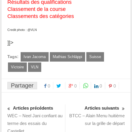
Résultats des qualifications
Classement de la course
Classements des catégories
Credit photo : @VLN
]]>
Tags:
Ivan Jacoma
Mathias Schläppi
Suisse
Victoire
VLN
Partager
0
0
0
0
Articles précédents
Articles suivants
WEC – Neel Jani confiant au
BTCC – Alain Menu huitième
terme des essais du
sur la grille de départ
Castellet