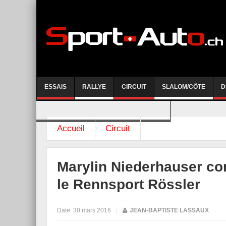
ESSAIS
RALLYE
CIRCUIT
SLALOM/CÔTE
D
COURSE DE CÔTE AYENT-ANZERE 2026
Accueil
Circuit
Marylin Niederhauser co
le Rennsport Rössler
Date:
30 mars 2016
|
JEAN-BAPTISTE LASSAUX