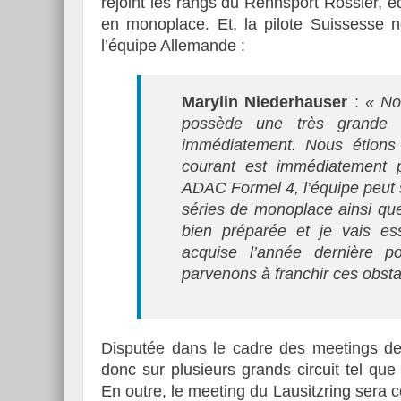
rejoint les rangs du Rennsport Rössler, 
en monoplace. Et, la pilote Suissesse 
l’équipe Allemande :
Marylin Niederhauser
:
« No
possède une très grande 
immédiatement. Nous étions
courant est immédiatement 
ADAC Formel 4, l’équipe peut 
séries de monoplace ainsi que 
bien préparée et je vais e
acquise l’année dernière p
parvenons à franchir ces obsta
Disputée dans le cadre des meetings d
donc sur plusieurs grands circuit tel q
En outre, le meeting du Lausitzring sera 