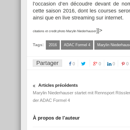
l’occasion d’en découdre devant de nom
cette saison 2016, dont les courses sero
ainsi que en live streaming sur internet.
]]>
citations et credit photo Marylin Niederhauser
Tags:
2016
ADAC Formel 4
Marylin Niederhaus
Partager
0
0
0
0
Articles précédents
Marylin Niederhauser startet mit Rennsport Rössler
der ADAC Formel 4
À propos de l'auteur