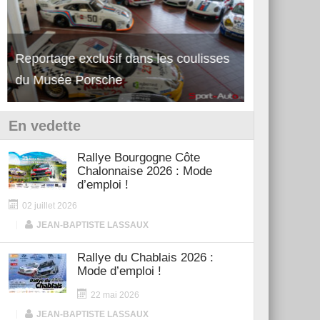
Reportage exclusif dans les coulisses
Découverte 
du Musée Porsche
12Cilindri 
En vedette
Rallye Bourgogne Côte
Chalonnaise 2026 : Mode
d’emploi !
02 juillet 2026
|
JEAN-BAPTISTE LASSAUX
Rallye du Chablais 2026 :
Mode d’emploi !
22 mai 2026
|
JEAN-BAPTISTE LASSAUX