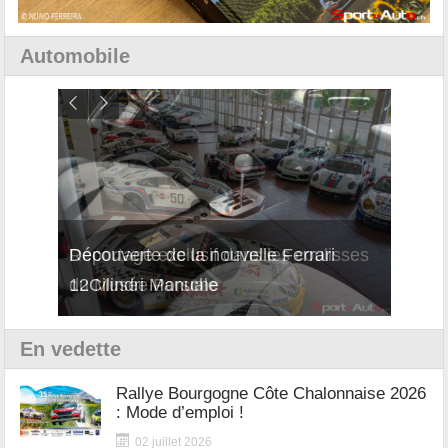
Automobile
isses
Découverte de la nouvelle Ferrari
Essai
12Cilindri Manuale
Shift
En vedette
Rallye Bourgogne Côte Chalonnaise 2026
: Mode d’emploi !
02 juillet 2026