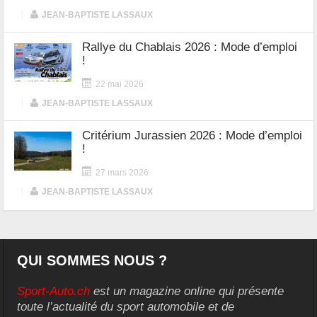
|
JEAN-BAPTISTE LASSAUX
Rallye du Chablais 2026 : Mode d’emploi
!
22 mai 2026
|
JEAN-BAPTISTE LASSAUX
Critérium Jurassien 2026 : Mode d’emploi
!
27 mars 2026
|
JEAN-BAPTISTE LASSAUX
QUI SOMMES NOUS ?
Sport-Auto.ch
est un magazine online qui présente
toute l’actualité du sport automobile et de