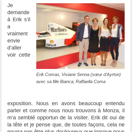
Je
demande
à Erik s’il
a
vraiment
envie
d’aller
voir cette
Erik Comas, Viviane Senna (sœur d’Ayrton)
avec sa fille Bianca, Raffaella Coma
exposition. Nous en avons beaucoup entendu
parler et comme nous nous trouvons à Monza, il
m’a semblé opportun de la visiter. Erik dit oui de
la tête et je pense que, de toutes façons, cela ne
pourra pas être plus douloureux que lorsque nous