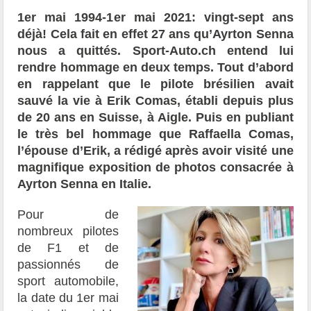
1
er
mai 1994-1
er
mai 2021: vingt-sept ans
déjà! Cela fait en effet 27 ans qu’Ayrton Senna
nous a quittés. Sport-Auto.ch entend lui
rendre hommage en deux temps. Tout d’abord
en rappelant que le pilote brésilien avait
sauvé la vie à Erik Comas, établi depuis plus
de 20 ans en Suisse, à Aigle. Puis en publiant
le très bel hommage que Raffaella Comas,
l’épouse d’Erik, a rédigé après avoir visité une
magnifique exposition de photos consacrée à
Ayrton Senna en Italie.
Pour de
nombreux pilotes
de F1 et de
passionnés de
sport automobile,
la date du 1
er
mai