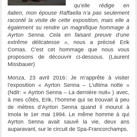
qu’elle rédige en
italien, mon épouse Raffaella n’a pas seulement
raconté la visite de cette exposition, mais elle
a
également su rendre un magnifique hommage à
Ayrton Senna. Cela en faisant preuve d’
une
extrême délicatesse
»
,
nous a précisé Erik
Comas. C’est cet hommage que nous vous
proposons de découvrir ci-dessous. (
Laurent
Missbauer)
Monza, 23 avril 2016
: Je m’apprête à visiter
l’exposition
« Ayrton Senna – L’ultima notte »
(Ndlr:
«
Ayrton Senna – La dernière nuit
«
)
avec,
à mes côtés, Erik, l’homme qui se trouvait à peu
de mètres d’Ayrton Senna quand il mourut à
Imola le 1
er
mai 1994. Le même homme à qui
Ayrton Senna avait sauvé la vie, deux ans
auparavant, sur le circuit de Spa-Francorchamps.