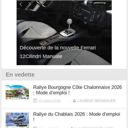
isses
Découverte de la nouvelle Ferrari
Essai
12Cilindri Manuale
Shift
En vedette
Rallye Bourgogne Côte Chalonnaise 2026
: Mode d’emploi !
|
LAURENT MISSBAUER
02 juillet 2026
Rallye du Chablais 2026 : Mode d’emploi
!