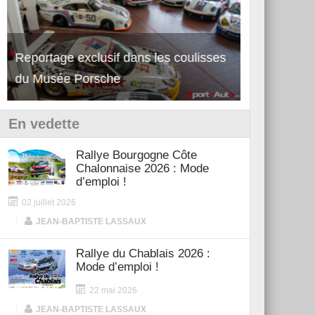
Reportage exclusif dans les coulisses
Découverte 
du Musée Porsche
12Cilindri 
En vedette
Rallye Bourgogne Côte
Chalonnaise 2026 : Mode
d’emploi !
02 juillet 2026
|
JEAN-BAPTISTE LASSAUX
Rallye du Chablais 2026 :
Mode d’emploi !
22 mai 2026
|
JEAN-BAPTISTE LASSAUX