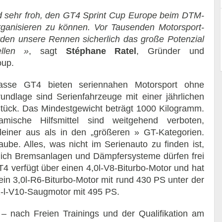
d sehr froh, den GT4 Sprint Cup Europe beim DTM-
ganisieren zu können. Vor Tausenden Motorsport-
den unsere Rennen sicherlich das große Potenzial
llen »
, sagt
Stéphane Ratel
, Gründer und
oup.
lasse GT4 bieten seriennahen Motorsport ohne
undlage sind Serienfahrzeuge mit einer jährlichen
ück. Das Mindestgewicht beträgt 1000 Kilogramm.
amische Hilfsmittel sind weitgehend verboten,
 kleiner aus als in den „größeren » GT-Kategorien.
aube. Alles, was nicht im Serienauto zu finden ist,
lich Bremsanlagen und Dämpfersysteme dürfen frei
verfügt über einen 4,0l-V8-Biturbo-Motor und hat
n 3,0l-R6-Biturbo-Motor mit rund 430 PS unter der
2-l-V10-Saugmotor mit 495 PS.
 nach Freien Trainings und der Qualifikation am