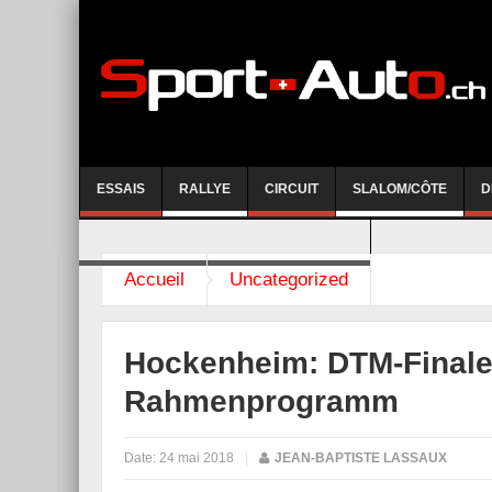
ESSAIS
RALLYE
CIRCUIT
SLALOM/CÔTE
D
COURSE DE CÔTE AYENT-ANZERE 2026
Accueil
Uncategorized
Hockenheim: DTM-Finale
Rahmenprogramm
Date:
24 mai 2018
|
JEAN-BAPTISTE LASSAUX