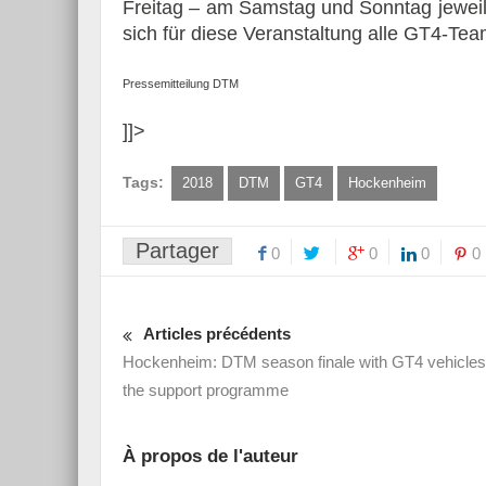
Freitag – am Samstag und Sonntag jeweil
sich für diese Veranstaltung alle GT4-Tea
Pressemitteilung DTM
]]>
Tags:
2018
DTM
GT4
Hockenheim
Partager
0
0
0
0
Articles précédents
Hockenheim: DTM season finale with GT4 vehicles
the support programme
À propos de l'auteur