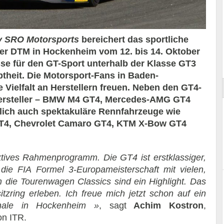
y SRO Motorsports
bereichert das sportliche
r DTM in Hockenheim vom 12. bis 14. Oktober
Essai – Morgan Supersport
sse für den GT-Sport unterhalb der Klasse GT3
btheit. Die Motorsport-Fans in Baden-
 Vielfalt an Herstellern freuen. Neben den GT4-
Hersteller – BMW M4 GT4, Mercedes-AMG GT4
lich auch spektakuläre Rennfahrzeuge wie
GT4, Chevrolet Camaro GT4, KTM X-Bow GT4
ktives Rahmenprogramm. Die GT4 ist erstklassiger,
ie FIA Formel 3-Europameisterschaft mit vielen,
 die Tourenwagen Classics sind ein Highlight. Das
tzring erleben. Ich freue mich jetzt schon auf ein
inale in Hockenheim »
, sagt
Achim Kostron
,
on ITR.