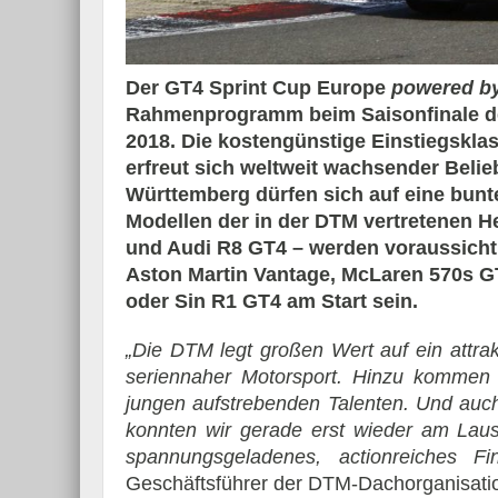
Der GT4 Sprint Cup Europe
powered b
Rahmenprogramm beim Saisonfinale de
2018. Die kostengünstige Einstiegskla
erfreut sich weltweit wachsender Belie
Württemberg dürfen sich auf eine bunte
Modellen der in der DTM vertretenen 
und Audi R8 GT4 – werden voraussicht
Aston Martin Vantage, McLaren 570s 
oder Sin R1 GT4 am Start sein.
„Die DTM legt großen Wert auf ein attra
seriennaher Motorsport. Hinzu kommen d
jungen aufstrebenden Talenten. Und auch
konnten wir gerade erst wieder am Lausi
spannungsgeladenes, actionreiches F
Geschäftsführer der DTM-Dachorganisati