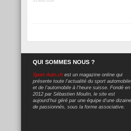
03 août 2026
QUI SOMMES NOUS ?
Sport-Auto.ch
est un magazine online qui
présente toute l’actualité du sport automobile
et de l’automobile à l’heure suisse. Fondé en
2012 par Sébastien Moulin, le site est
aujourd’hui géré par une équipe d’une dizain
de passionnés, sous la forme associative.