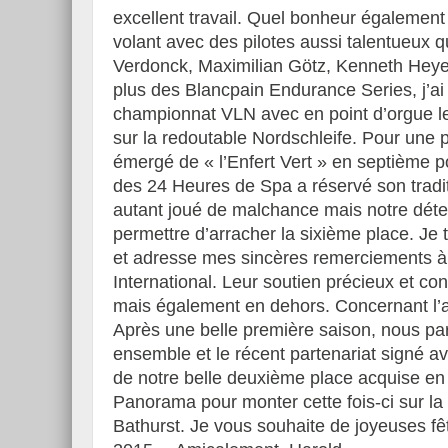
excellent travail.
Quel bonheur également 
volant avec des pilotes aussi talentueux
Verdonck, Maximilian Götz, Kenneth Heyer,
plus des Blancpain Endurance Series, j’ai e
Essai – Morgan Supersp
championnat VLN avec en point d’orgue l
sur la redoutable Nordschleife. Pour une pre
émergé de « l’Enfert Vert » en septième p
des 24 Heures de Spa a réservé son tradit
autant joué de malchance mais notre déte
permettre d’arracher la sixième place. Je t
et adresse mes sincères remerciements à
International. Leur soutien précieux et c
mais également en dehors. Concernant l’av
Après une belle première saison, nous pa
ensemble et le récent partenariat signé av
de notre belle deuxième place acquise en 
Panorama pour monter cette fois-ci sur l
Bathurst. Je vous souhaite de joyeuses f