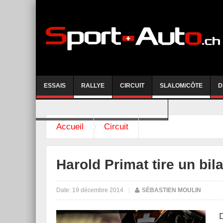
ESSAIS
RALLYE
CIRCUIT
SLALOM/CÔTE
D
COURSE DE CÔTE AYENT-ANZERE 2026
Accueil
Circuit
Harold Primat tire un bi
Date:
19 décembre 2014
|
SÉBASTIEN MOULIN