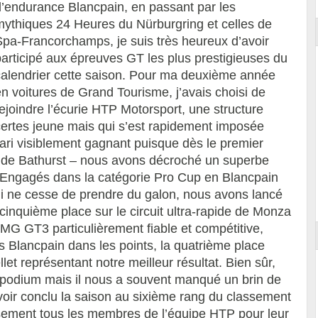
d’endurance Blancpain, en passant par les
mythiques 24 Heures du Nürburgring et celles de
Spa-Francorchamps, je suis très heureux d’avoir
participé aux épreuves GT les plus prestigieuses du
calendrier cette saison. Pour ma deuxième année
n voitures de Grand Tourisme, j’avais choisi de
ejoindre l’écurie HTP Motorsport, une structure
certes jeune mais qui s’est rapidement imposée
pari visiblement gagnant puisque dès le premier
s de Bathurst – nous avons décroché un superbe
Engagés dans la catégorie Pro Cup en Blancpain
 ne cesse de prendre du galon, nous avons lancé
inquième place sur le circuit ultra-rapide de Monza
MG GT3 particulièrement fiable et compétitive,
Blancpain dans les points, la quatrième place
et représentant notre meilleur résultat. Bien sûr,
e podium mais il nous a souvent manqué un brin de
d’avoir conclu la saison au sixième rang du classement
usement tous les membres de l’équipe HTP pour leur