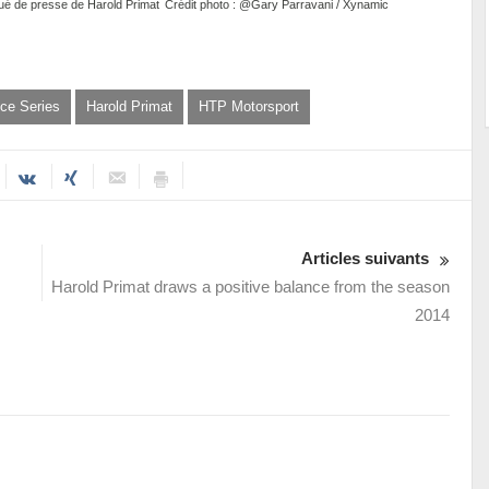
ué de presse de Harold Primat
Crédit photo : @Gary Parravani / Xynamic
ce Series
Harold Primat
HTP Motorsport
Articles suivants
Harold Primat draws a positive balance from the season
2014