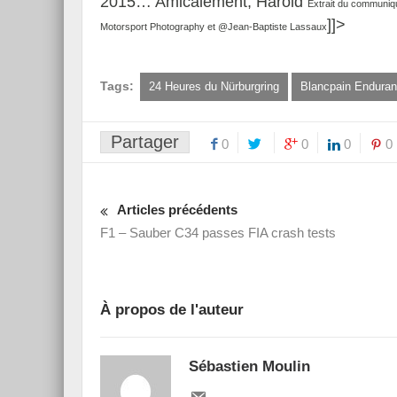
2015… Amicalement, Harold
Extrait du communiq
]]>
Motorsport Photography et @Jean-Baptiste Lassaux
Tags:
24 Heures du Nürburgring
Blancpain Enduran
Partager
0
0
0
0
Articles précédents
F1 – Sauber C34 passes FIA crash tests
À propos de l'auteur
Sébastien Moulin