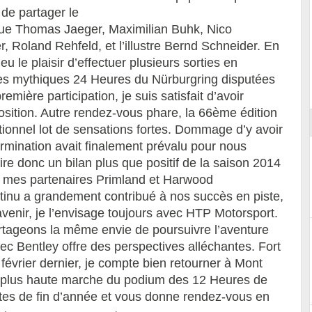
de partager le
 que Thomas Jaeger, Maximilian Buhk, Nico
 Roland Rehfeld, et l’illustre Bernd Schneider. En
u le plaisir d’effectuer plusieurs sorties en
ort
es mythiques 24 Heures du Nürburgring disputées
mière participation, je suis satisfait d’avoir
osition. Autre rendez-vous phare, la 66ème édition
ionnel lot de sensations fortes. Dommage d’y avoir
rmination avait finalement prévalu pour nous
ire donc un bilan plus que positif de la saison 2014
 mes partenaires Primland et Harwood
ontinu a grandement contribué à nos succès en piste,
enir, je l’envisage toujours avec HTP Motorsport.
rtageons la même envie de poursuivre l’aventure
ec Bentley offre des perspectives alléchantes. Fort
février dernier, je compte bien retourner à Mont
a plus haute marche du podium des 12 Heures de
êtes de fin d’année et vous donne rendez-vous en