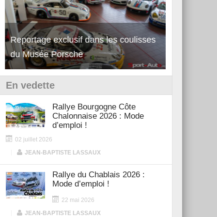
Reportage exclusif dans les coulisses
Découverte de la nouvelle Ferrari
Essai – Po
du Musée Porsche
12Cilindri Manuale
Shift
En vedette
Rallye Bourgogne Côte
Chalonnaise 2026 : Mode
d’emploi !
02 juillet 2026
|
JEAN-BAPTISTE LASSAUX
Rallye du Chablais 2026 :
Mode d’emploi !
22 mai 2026
|
JEAN-BAPTISTE LASSAUX