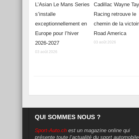
L’Asian Le Mans Series
Cadillac Wayne Tay
s’installe
Racing retrouve le
exceptionnellement en
chemin de la victoi
Europe pour l’hiver
Road America
2026-2027
03 août 2026
03 août 2026
QUI SOMMES NOUS ?
Sport-Auto.ch
est un magazine online qui
présente toute l’actualité du sport automobile