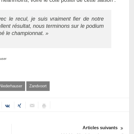
néanmoins, voire le côté positif de cette saison :
ec le recul, je suis vraiment fier de notre
lent résultat, nous terminons sur le podium
né le championnat. »
auser
 Niederhauser
Zandvoort
Articles suivants