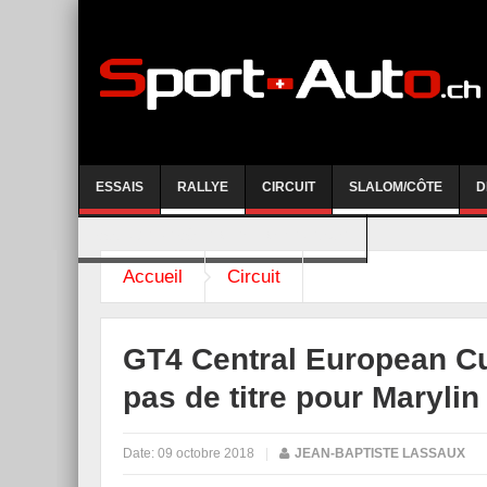
ESSAIS
RALLYE
CIRCUIT
SLALOM/CÔTE
D
COURSE DE CÔTE AYENT-ANZERE 2026
Accueil
Circuit
GT4 Central European C
pas de titre pour Maryli
Date:
09 octobre 2018
|
JEAN-BAPTISTE LASSAUX