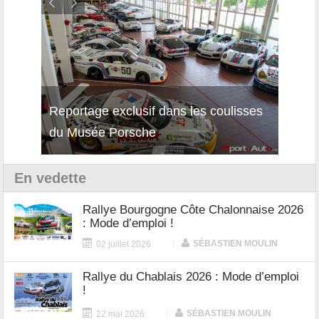
Reportage exclusif dans les coulisses
Découverte de la nouvelle Ferrari
Essai
du Musée Porsche
12Cilindri Manuale
Shift
En vedette
Rallye Bourgogne Côte Chalonnaise 2026
: Mode d’emploi !
|
SÉBASTIEN MOULIN
02 juillet 2026
Rallye du Chablais 2026 : Mode d’emploi
!
|
SÉBASTIEN MOULIN
22 mai 2026