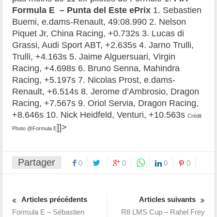
Formula E – Punta del Este ePrix
1. Sebastien
Buemi, e.dams-Renault, 49:08.990 2. Nelson
Piquet Jr, China Racing, +0.732s 3. Lucas di
Grassi, Audi Sport ABT, +2.635s 4. Jarno Trulli,
Trulli, +4.163s 5. Jaime Alguersuari, Virgin
Racing, +4.698s 6. Bruno Senna, Mahindra
Racing, +5.197s 7. Nicolas Prost, e.dams-
Renault, +6.514s 8. Jerome d’Ambrosio, Dragon
Racing, +7.567s 9. Oriol Servia, Dragon Racing,
+8.646s 10. Nick Heidfeld, Venturi, +10.563s
Crédit
]]>
Photo @Formula E
Partager
0
0
0
0
Articles précédents
Articles suivants
Formula E – Sébastien
R8 LMS Cup – Rahel Frey