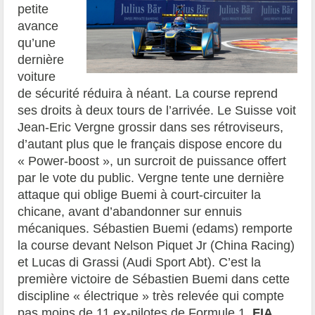
petite
avance
qu’une
dernière
voiture
de sécurité réduira à néant. La course reprend
ses droits à deux tours de l’arrivée. Le Suisse voit
Jean-Eric Vergne grossir dans ses rétroviseurs,
d’autant plus que le français dispose encore du
« Power-boost », un surcroit de puissance offert
par le vote du public. Vergne tente une dernière
attaque qui oblige Buemi à court-circuiter la
chicane, avant d’abandonner sur ennuis
mécaniques. Sébastien Buemi (edams) remporte
la course devant Nelson Piquet Jr (China Racing)
et Lucas di Grassi (Audi Sport Abt). C’est la
première victoire de Sébastien Buemi dans cette
discipline « électrique » très relevée qui compte
pas moins de 11 ex-pilotes de Formule 1.
FIA