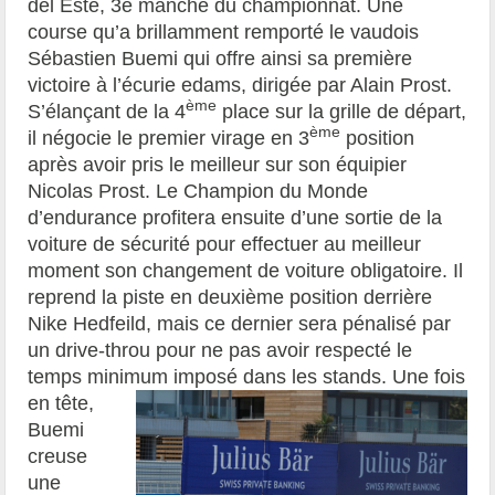
del Este, 3e manche du championnat. Une
course qu’a brillamment remporté le vaudois
Sébastien Buemi qui offre ainsi sa première
victoire à l’écurie edams, dirigée par Alain Prost.
ème
S’élançant de la 4
place sur la grille de départ,
ème
il négocie le premier virage en 3
position
après avoir pris le meilleur sur son équipier
Nicolas Prost. Le Champion du Monde
d’endurance profitera ensuite d’une sortie de la
voiture de sécurité pour effectuer au meilleur
moment son changement de voiture obligatoire. Il
reprend la piste en deuxième position derrière
Nike Hedfeild, mais ce dernier sera pénalisé par
un drive-throu pour ne pas avoir respecté le
temps minimum imposé dans les stands.
Une fois
en tête,
Buemi
creuse
une