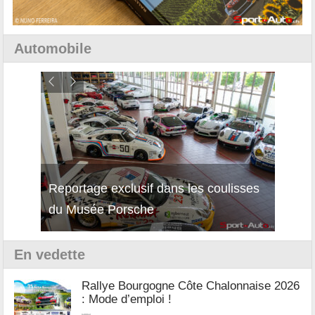
Automobile
Reportage exclusif dans les coulisses
Découverte de la nouvelle Ferrari
Essai
du Musée Porsche
12Cilindri Manuale
Shift
En vedette
Rallye Bourgogne Côte Chalonnaise 2026
: Mode d’emploi !