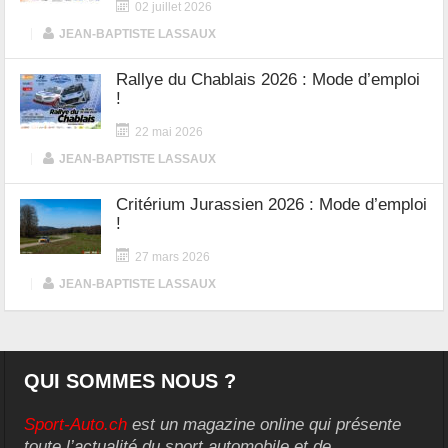
02 juillet 2026
|
JEAN-BAPTISTE LASSAUX
Rallye du Chablais 2026 : Mode d’emploi
!
22 mai 2026
|
JEAN-BAPTISTE LASSAUX
Critérium Jurassien 2026 : Mode d’emploi
!
27 mars 2026
|
JEAN-BAPTISTE LASSAUX
QUI SOMMES NOUS ?
Sport-Auto.ch
est un magazine online qui présente
toute l’actualité du sport automobile et de