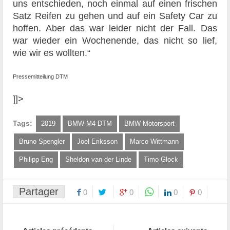
uns entschieden, noch einmal auf einen frischen
Satz Reifen zu gehen und auf ein Safety Car zu
hoffen. Aber das war leider nicht der Fall. Das
war wieder ein Wochenende, das nicht so lief,
wie wir es wollten.“
Pressemitteilung DTM
]]>
Tags:
2019
BMW M4 DTM
BMW Motorsport
Bruno Spengler
Joel Eriksson
Marco Wittmann
Philipp Eng
Sheldon van der Linde
Timo Glock
Partager
0
0
0
0