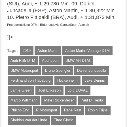
(SUI), Audi, + 1.29,780 Min. 09. Daniel
Juncadella (ESP), Aston Martin, + 1.30,322 Min.
10. Pietro Fittipaldi (BRA), Audi, + 1.31,873 Min.
Pressemitteilung DTM ; Bilder Ludovic Carnal/Sport-Auto.ch
]]>
Tags:
2019
Aston Martin
Aston Martin Vantage DTM
Audi RS5 DTM
Audi sport
BMW M4 DTM
BMW Motorsport
Bruno Spengler
Daniel Juncadella
Ferdinand von Habsburg
Hockenheim
Jake Dennis
Jamie Green
Joel Eriksson
Loïc DUVAL
Marco Wittmann
Mike Rockenfeller
Paul Di Resta
Philipp Eng
R Motorsport
René Rast
Robin Frijns
Sheldon van der Linde
Timo Glock