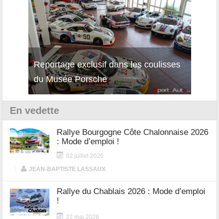
Reportage exclusif dans les coulisses
Découverte de la nouvelle Ferrari
Essai
du Musée Porsche
12Cilindri Manuale
Shift
En vedette
Rallye Bourgogne Côte Chalonnaise 2026
: Mode d’emploi !
02 juillet 2026
|
JEAN-BAPTISTE LASSAUX
Rallye du Chablais 2026 : Mode d’emploi
!
22 mai 2026