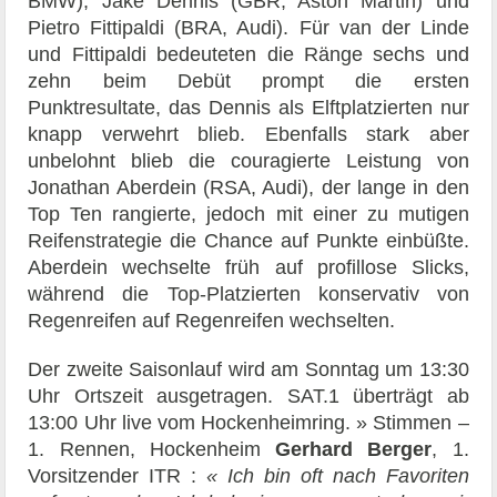
BMW), Jake Dennis (GBR, Aston Martin) und
Pietro Fittipaldi (BRA, Audi). Für van der Linde
und Fittipaldi bedeuteten die Ränge sechs und
zehn beim Debüt prompt die ersten
Punktresultate, das Dennis als Elftplatzierten nur
knapp verwehrt blieb. Ebenfalls stark aber
unbelohnt blieb die couragierte Leistung von
Jonathan Aberdein (RSA, Audi), der lange in den
Top Ten rangierte, jedoch mit einer zu mutigen
Reifenstrategie die Chance auf Punkte einbüßte.
Aberdein wechselte früh auf profillose Slicks,
während die Top-Platzierten konservativ von
Regenreifen auf Regenreifen wechselten.
Der zweite Saisonlauf wird am Sonntag um 13:30
Uhr Ortszeit ausgetragen. SAT.1 überträgt ab
13:00 Uhr live vom Hockenheimring. » Stimmen –
1. Rennen, Hockenheim
Gerhard Berger
, 1.
Vorsitzender ITR :
« Ich bin oft nach Favoriten