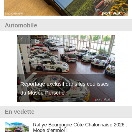
Automobile
Reportage exclusif dans les coulisses
Découverte de la nouvelle Ferrari
Essai
du Musée Porsche
12Cilindri Manuale
Shift
En vedette
Rallye Bourgogne Côte Chalonnaise 2026 :
Mode d’emploi !