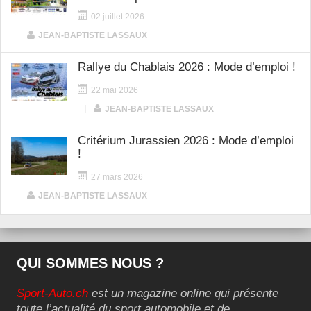
02 juillet 2026
|
JEAN-BAPTISTE LASSAUX
Rallye du Chablais 2026 : Mode d’emploi !
22 mai 2026
|
JEAN-BAPTISTE LASSAUX
Critérium Jurassien 2026 : Mode d’emploi
!
27 mars 2026
|
JEAN-BAPTISTE LASSAUX
QUI SOMMES NOUS ?
Sport-Auto.ch
est un magazine online qui présente
toute l’actualité du sport automobile et de