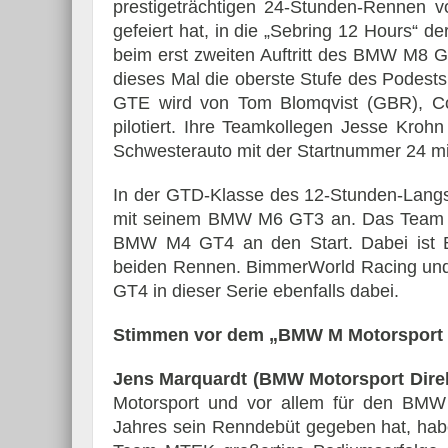
prestigeträchtigen 24-Stunden-Rennen 
gefeiert hat, in die „Sebring 12 Hours“
beim erst zweiten Auftritt des BMW M8 G
dieses Mal die oberste Stufe des Podest
GTE wird von Tom Blomqvist (GBR), Co
pilotiert. Ihre Teamkollegen Jesse Kro
Schwesterauto mit der Startnummer 24 m
In der GTD-Klasse des 12-Stunden-Langst
mit seinem BMW M6 GT3 an. Das Team bri
BMW M4 GT4 an den Start. Dabei ist Bi
beiden Rennen. BimmerWorld Racing un
GT4 in dieser Serie ebenfalls dabei.
Stimmen vor dem „BMW M Motorsport 
Jens Marquardt (BMW Motorsport Dire
Motorsport und vor allem für den B
Jahres sein Renndebüt gegeben hat, h