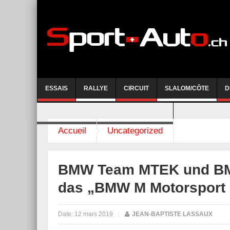
ESSAIS
RALLYE
CIRCUIT
SLALOM/CÔTE
D
COURSE DE CÔTE AYENT-ANZERE 2026
Accueil
Uncategorized
BMW Team MTEK und BMW
das „BMW M Motorsport 
Date:
12 mars 2019
|
JEAN-BAPTISTE LASSAUX