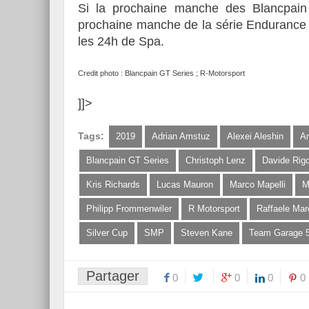
Si la prochaine manche des Blancpain 
prochaine manche de la série Endurance s
les 24h de Spa.
Credit photo : Blancpain GT Series ; R-Motorsport
]]>
Tags:
2019
Adrian Amstuz
Alexei Aleshin
A
Blancpain GT Series
Christoph Lenz
Davide Rig
Kris Richards
Lucas Mauron
Marco Mapelli
M
Philipp Frommenwiler
R Motorsport
Raffaele Marc
Silver Cup
SMP
Steven Kane
Team Garage 
Partager
0
0
0
0