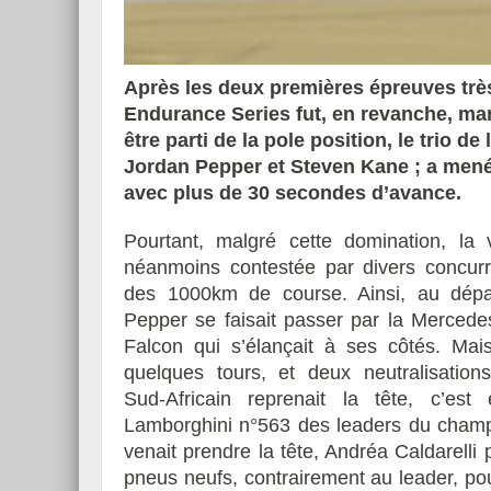
Après les deux premières épreuves trè
Endurance Series fut, en revanche, mar
Essai – Morgan Supersp
être parti de la pole position, le trio 
Jordan Pepper et Steven Kane ; a mené 
avec plus de 30 secondes d’avance.
Pourtant, malgré cette domination, la v
néanmoins contestée par divers concurre
des 1000km de course. Ainsi, au dépa
Pepper se faisait passer par la Mercede
Falcon qui s’élançait à ses côtés. Mais
quelques tours, et deux neutralisations
Sud-Africain reprenait la tête, c’est 
Lamborghini n°563 des leaders du champ
venait prendre la tête, Andréa Caldarelli p
pneus neufs, contrairement au leader, po