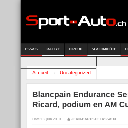
ESSAIS
RALLYE
CIRCUIT
SLALOM/CÔTE
D
COURSE DE CÔTE AYENT-ANZERE 2026
Accueil
Uncategorized
Blancpain Endurance Ser
Ricard, podium en AM C
Date:
02 juin 2019
|
JEAN-BAPTISTE LASSAUX