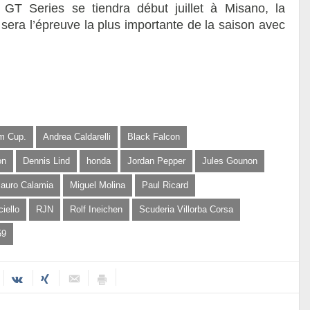
GT Series se tiendra début juillet à Misano, la
era l’épreuve la plus importante de la saison avec
m Cup.
Andrea Caldarelli
Black Falcon
on
Dennis Lind
honda
Jordan Pepper
Jules Gounon
auro Calamia
Miguel Molina
Paul Ricard
iello
RJN
Rolf Ineichen
Scuderia Villorba Corsa
59