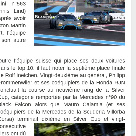
ini n°563
nnis Lind)
près avoir
ston-Martin
, l’équipe
 son autre
Outre l’équipe suisse qui place ses deux voitures
ans le top 10, il faut noter la septième place finale
de Rolf Ineichen. Vingt-deuxième au général, Philipp
Frommenwiler et ses coéquipiers de la Honda RJN
concluait la course au neuvième rang de la Silver
Cup, catégorie remportée par la Mercedes n°90 du
Black Falcon alors que Mauro Calamia (et ses
coéquipiers de la Mercedes de la Scuderia Villorba
Corsa) terminait dixième en Silver Cup et vingt-
consécutive
iers ont dû