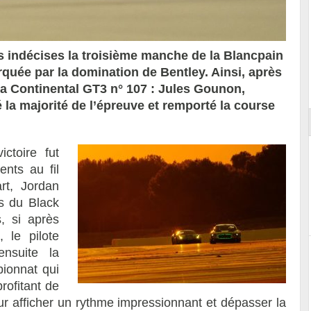
s indécises la troisième manche de la Blancpain
quée par la domination de Bentley. Ainsi, après
ort
de la Continental GT3 n° 107 : Jules Gounon,
la majorité de l’épreuve et remporté la course
ictoire fut
nts au fil
rt, Jordan
s du Black
, si après
, le pilote
ensuite la
ionnat qui
rofitant de
ur afficher un rythme impressionnant et dépasser la