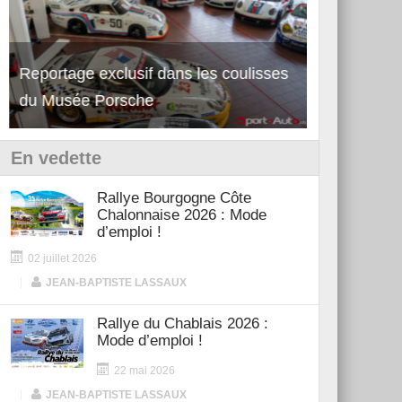
Reportage exclusif dans les coulisses
Découverte de la nouvelle Ferrari
Essai – Po
du Musée Porsche
12Cilindri Manuale
Shift
En vedette
Rallye Bourgogne Côte
Chalonnaise 2026 : Mode
d’emploi !
02 juillet 2026
|
JEAN-BAPTISTE LASSAUX
Rallye du Chablais 2026 :
Mode d’emploi !
22 mai 2026
|
JEAN-BAPTISTE LASSAUX