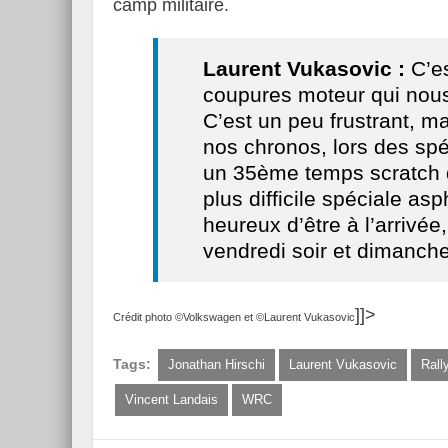
camp militaire.
Laurent Vukasovic :
C’es
coupures moteur qui nous
C’est un peu frustrant, 
nos chronos, lors des sp
un 35ème temps scratch 
plus difficile spéciale a
heureux d’être à l’arrivé
vendredi soir et dimanche
]]>
Crédit photo ©Volkswagen et ©Laurent Vukasovic
Tags:
Jonathan Hirschi
Laurent Vukasovic
Rall
Vincent Landais
WRC