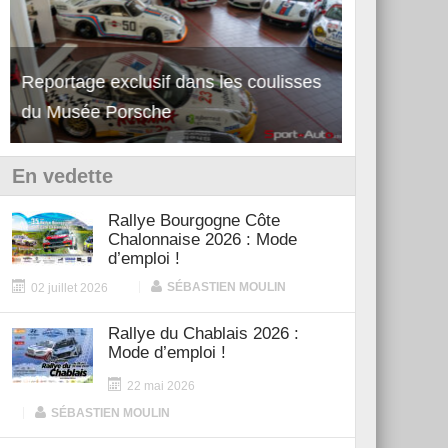
Reportage exclusif dans les coulisses
Découverte 
du Musée Porsche
12Cilindri 
En vedette
Rallye Bourgogne Côte
Chalonnaise 2026 : Mode
d’emploi !
|
SÉBASTIEN MOULIN
02 juillet 2026
Rallye du Chablais 2026 :
Mode d’emploi !
22 mai 2026
|
SÉBASTIEN MOULIN