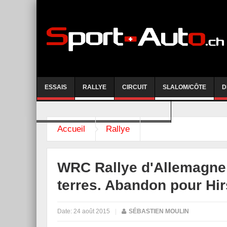
ESSAIS
RALLYE
CIRCUIT
SLALOM/CÔTE
D
COURSE DE CÔTE AYENT-ANZERE 2026
Accueil
Rallye
WRC Rallye d'Allemagne 
terres. Abandon pour Hi
Date:
24 août 2015
|
SÉBASTIEN MOULIN