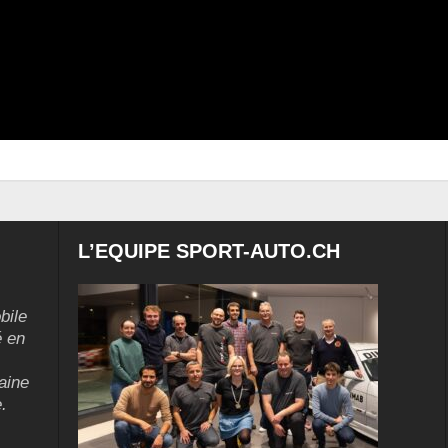
L’EQUIPE SPORT-AUTO.CH
bile
é en
aine
.