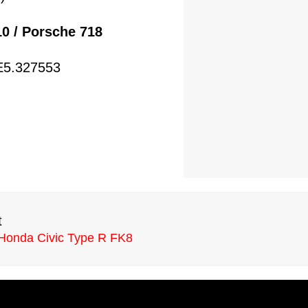
10 / Porsche 718
E5.327553
t
Honda Civic Type R FK8