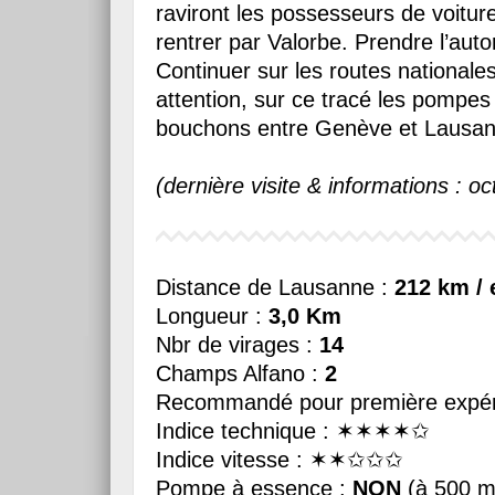
raviront les possesseurs de voitur
rentrer par Valorbe. Prendre l’aut
Continuer sur les routes national
attention, sur ce tracé les pompes
bouchons entre Genève et Lausan
(dernière visite & informations : o
Distance de Lausanne :
212 km / 
Longueur :
3,0 Km
Nbr de virages :
14
Champs Alfano :
2
Recommandé pour première expér
Indice technique : ✶✶✶✶✩
Indice vitesse : ✶✶✩✩✩
Pompe à essence :
NON
(à 500 m