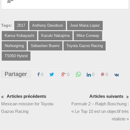
Tags:
2017
Anthony Davidson
José Maria Lopez
Kamui Kobayashi
Kazuki Nakajima
Mike Conway
Nürburgring
Sébastien Buemi
Toyota Gazoo Racing
TS050 Hybrid
Partager
0
0
0
0
Articles précédents
Articles suivants
Mexican mission for Toyota
Formule 2 – Ralph Boschung :
Gazoo Racing
« Le Top 10 est un objectif très
réaliste »