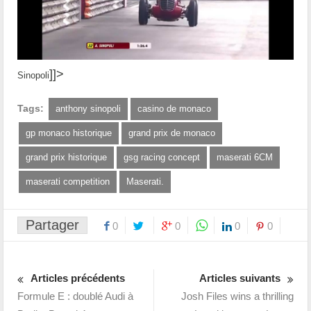
]]>
Sinopoli
Tags:
anthony sinopoli
casino de monaco
gp monaco historique
grand prix de monaco
grand prix historique
gsg racing concept
maserati 6CM
maserati competition
Maserati.
Partager
0
0
0
0
Articles précédents
Articles suivants
Formule E : doublé Audi à
Josh Files wins a thrilling