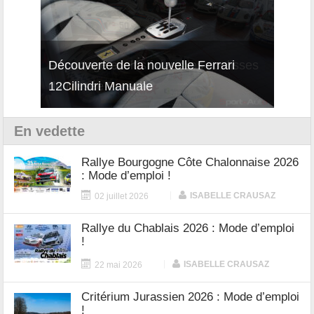
isses
Découverte de la nouvelle Ferrari
Essai
12Cilindri Manuale
Shift
En vedette
Rallye Bourgogne Côte Chalonnaise 2026
: Mode d’emploi !
|
ISABELLE CRAUSAZ
02 juillet 2026
Rallye du Chablais 2026 : Mode d’emploi
!
|
ISABELLE CRAUSAZ
22 mai 2026
Critérium Jurassien 2026 : Mode d’emploi
!