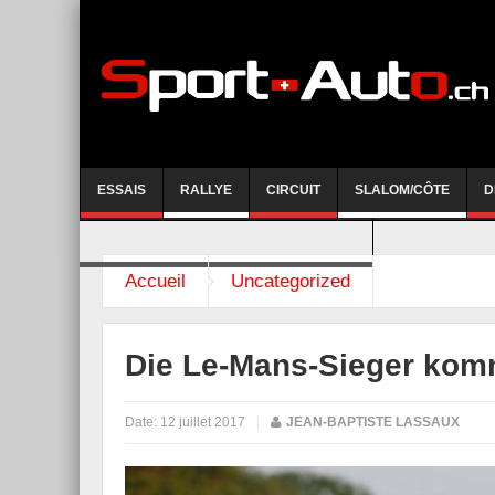
ESSAIS
RALLYE
CIRCUIT
SLALOM/CÔTE
D
COURSE DE CÔTE AYENT-ANZERE 2026
Accueil
Uncategorized
Die Le-Mans-Sieger kom
Date:
12 juillet 2017
|
JEAN-BAPTISTE LASSAUX