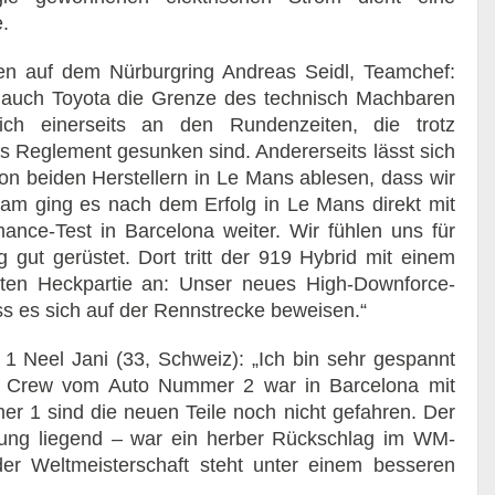
e.
 auf dem Nürburgring Andreas Seidl, Teamchef:
 auch Toyota die Grenze des technisch Machbaren
ich einerseits an den Rundenzeiten, die trotz
 Reglement gesunken sind. Andererseits lässt sich
on beiden Herstellern in Le Mans ablesen, dass wir
eam ging es nach dem Erfolg in Le Mans direkt mit
mance-Test in Barcelona weiter. Wir fühlen uns für
ut gerüstet. Dort tritt der 919 Hybrid mit einem
rten Heckpartie an: Unser neues High-Downforce-
ss es sich auf der Rennstrecke beweisen.“
 Neel Jani (33, Schweiz): „Ich bin sehr gespannt
e Crew vom Auto Nummer 2 war in Barcelona mit
r 1 sind die neuen Teile noch nicht gefahren. Der
rung liegend – war ein herber Rückschlag im WM-
der Weltmeisterschaft steht unter einem besseren