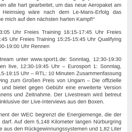
n alle hart gearbeitet, um das neue Aeropaket am
in Heimsieg wäre nach dem Le-Mans-Erfolg das
e mich auf den nächsten harten Kampf!“
13:05 Uhr Freies Training 16:15-17:45 Uhr Freies
:45 Uhr Freies Training 15:25-15:45 Uhr Qualifying
:00-19:00 Uhr Rennen
tream unter www.sport1.de: Sonntag, 12:30-19:30
n live, 12:30-19:45 Uhr – Eurosport 1: Sonntag,
:15-19:15 Uhr – RTL: 10 Minuten Zusammenfassung
ing zum Großen Preis von Ungarn – Die offizielle
 und bietet gegen Gebühr eine erweiterte Version
nnens und Zeitnahme. Der Livestream wird betreut
klusive der Live-Interviews aus den Boxen.
ement der WEC begrenzt die Energiemenge, die der
darf. Auf dem 5,148 Kilometer langen Nürburgring
gie aus den Rückgewinnungssystemen und 1,82 Liter