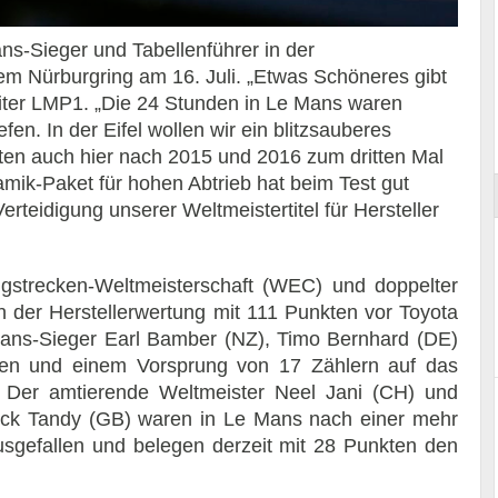
-Sieger und Tabellenführer in der
m Nürburgring am 16. Juli. „Etwas Schöneres gibt
Leiter LMP1. „Die 24 Stunden in Le Mans waren
ort
en. In der Eifel wollen wir ein blitzsauberes
en auch hier nach 2015 und 2016 zum dritten Mal
ik-Paket für hohen Abtrieb hat beim Test gut
erteidigung unserer Weltmeistertitel für Hersteller
gstrecken-Weltmeisterschaft (WEC) und doppelter
n der Herstellerwertung mit 111 Punkten vor Toyota
Mans-Sieger Earl Bamber (NZ), Timo Bernhard (DE)
ten und einem Vorsprung von 17 Zählern auf das
e. Der amtierende Weltmeister Neel Jani (CH) und
Nick Tandy (GB) waren in Le Mans nach einer mehr
gefallen und belegen derzeit mit 28 Punkten den