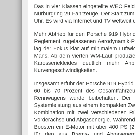
Das in vier Klassen eingeteilte WEC-Fel
Nürburgring 29 Fahrzeuge. Der Start zu
Uhr. Es wird via Internet und TV weltweit 
Mehr Abtrieb für den Porsche 919 Hybrid
Reglement zugelassenen Aerodynamik-Pak
lag der Fokus klar auf minimalem Luftwi
Mans. Ab dem vierten WM-Lauf produzie
Karosseriekleides deutlich mehr An
Kurvengeschwindigkeiten.
Insgesamt erfuhr der Porsche 919 Hybri
60 bis 70 Prozent des Gesamtfahrzeug
Rennwagens wurde beibehalten: Der 
Systemleistung aus einem kompakten Zwe
Kombination mit zwei verschiedenen 
Vorderachse und Abgasenergie. Während d
Boosten ein E-Motor mit über 400 PS (2
für den aus Brems- und Abgasenergi