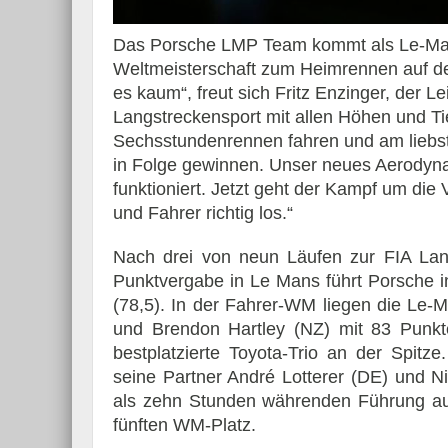
Das Porsche LMP Team kommt als Le-Mans
Weltmeisterschaft zum Heimrennen auf de
es kaum“, freut sich Fritz Enzinger, der 
Essai – Morgan Supersp
Langstreckensport mit allen Höhen und Tief
Sechsstundenrennen fahren und am liebst
in Folge gewinnen. Unser neues Aerodynam
funktioniert. Jetzt geht der Kampf um die V
und Fahrer richtig los.“
Nach drei von neun Läufen zur FIA Lan
Punktvergabe in Le Mans führt Porsche i
(78,5). In der Fahrer-WM liegen die Le-
und Brendon Hartley (NZ) mit 83 Punk
bestplatzierte Toyota-Trio an der Spitz
seine Partner André Lotterer (DE) und 
als zehn Stunden währenden Führung aus
fünften WM-Platz.