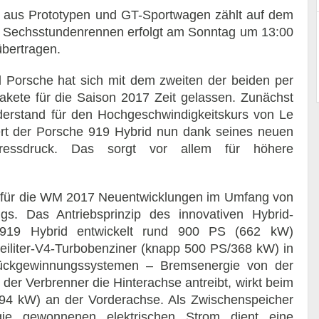
d aus Prototypen und GT-Sportwagen zählt auf dem
m Sechsstundenrennen erfolgt am Sonntag um 13:00
übertragen.
 Porsche hat sich mit dem zweiten der beiden per
ete für die Saison 2017 Zeit gelassen. Zunächst
derstand für den Hochgeschwindigkeitskurs von Le
rt der Porsche 919 Hybrid nun dank seines neuen
pressdruck. Das sorgt vor allem für höhere
d für die WM 2017 Neuentwicklungen im Umfang von
s. Das Antriebsprinzip des innovativen Hybrid-
919 Hybrid entwickelt rund 900 PS (662 kW)
iliter-V4-Turbobenziner (knapp 500 PS/368 kW) in
Rückgewinnungssystemen – Bremsenergie von der
er Verbrenner die Hinterachse antreibt, wirkt beim
94 kW) an der Vorderachse. Als Zwischenspeicher
e gewonnenen elektrischen Strom dient eine