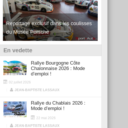
Reportage exclusif dans les coulisses
Découverte de la nouvelle Ferrari
Essai – Po
du Musée Porsche
12Cilindri Manuale
Shift
En vedette
Rallye Bourgogne Côte
Chalonnaise 2026 : Mode
d’emploi !
02 juillet 2026
|
JEAN-BAPTISTE LASSAUX
Rallye du Chablais 2026 :
Mode d’emploi !
22 mai 2026
|
JEAN-BAPTISTE LASSAUX