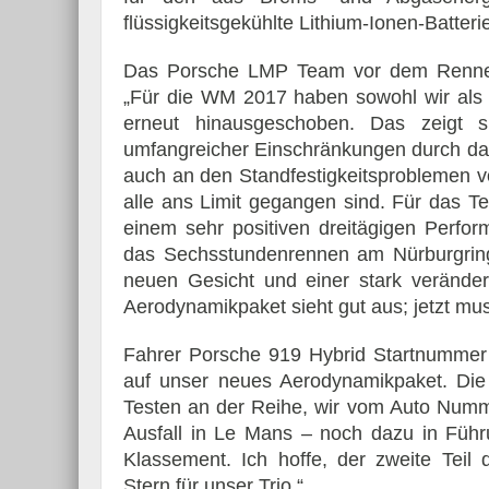
flüssigkeitsgekühlte Lithium-Ionen-Batteri
Das Porsche LMP Team vor dem Rennen
„Für die WM 2017 haben sowohl wir als
erneut hinausgeschoben. Das zeigt s
umfangreicher Einschränkungen durch das
auch an den Standfestigkeitsproblemen v
alle ans Limit gegangen sind. Für das T
einem sehr positiven dreitägigen Perfor
das Sechsstundenrennen am Nürburgring g
neuen Gesicht und einer stark verände
Aerodynamikpaket sieht gut aus; jetzt mu
Fahrer Porsche 919 Hybrid Startnummer 1
auf unser neues Aerodynamikpaket. Di
Testen an der Reihe, wir vom Auto Numme
Ausfall in Le Mans – noch dazu in Füh
Klassement. Ich hoffe, der zweite Teil 
Stern für unser Trio.“