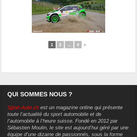
1
2
...
4
►
QUI SOMMES NOUS ?
Sport-Auto.ch
est un magazine online qui présente
toute l’actualité du sport automobile et de
l’automobile à l’heure suisse. Fondé en 2012 par
Sébastien Moulin, le site est aujourd’hui géré par une
équipe d’une dizaine de passionnés, sous la forme