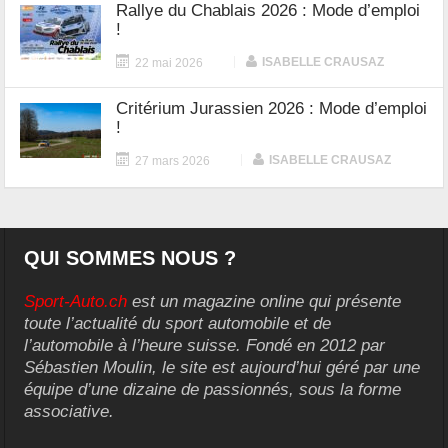
Rallye du Chablais 2026 : Mode d’emploi
!
|
ISABELLE CRAUSAZ
22 mai 2026
Critérium Jurassien 2026 : Mode d’emploi
!
|
ISABELLE CRAUSAZ
27 mars 2026
QUI SOMMES NOUS ?
Sport-Auto.ch
est un magazine online qui présente
toute l’actualité du sport automobile et de
l’automobile à l’heure suisse. Fondé en 2012 par
Sébastien Moulin, le site est aujourd’hui géré par une
équipe d’une dizaine de passionnés, sous la forme
associative.