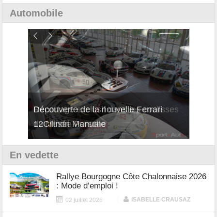
Automobile
isses
Découverte de la nouvelle Ferrari
Essai
12Cilindri Manuale
Shift
En vedette
Rallye Bourgogne Côte Chalonnaise 2026
: Mode d’emploi !
|
ISABELLE CRAUSAZ
02 juillet 2026