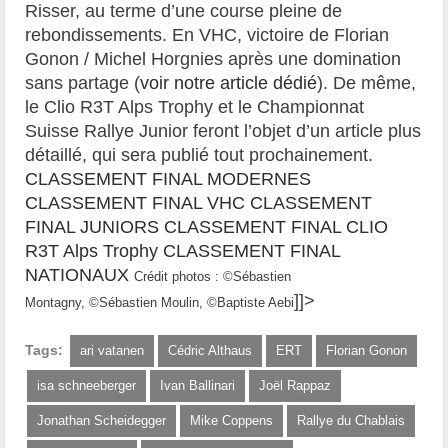
Risser, au terme d’une course pleine de
rebondissements. En VHC, victoire de Florian
Gonon / Michel Horgnies après une domination
sans partage (
voir notre article dédié
). De même,
le Clio R3T Alps Trophy et le Championnat
Suisse Rallye Junior feront l’objet d’un article plus
détaillé, qui sera publié tout prochainement.
CLASSEMENT FINAL MODERNES
CLASSEMENT FINAL VHC
CLASSEMENT
FINAL JUNIORS
CLASSEMENT FINAL CLIO
R3T Alps Trophy
CLASSEMENT FINAL
NATIONAUX
Crédit photos : ©Sébastien
]]>
Montagny, ©Sébastien Moulin, ©Baptiste Aebi
Tags:
ari vatanen
Cédric Althaus
ERT
Florian Gonon
isa schneeberger
Ivan Ballinari
Joël Rappaz
Jonathan Scheidegger
Mike Coppens
Rallye du Chablais