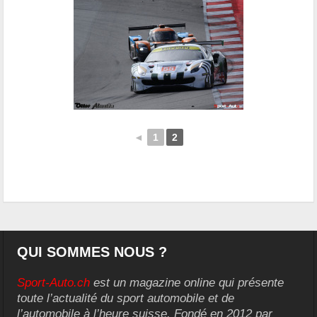
◄
1
2
QUI SOMMES NOUS ?
Sport-Auto.ch
est un magazine online qui présente
toute l’actualité du sport automobile et de
l’automobile à l’heure suisse. Fondé en 2012 par